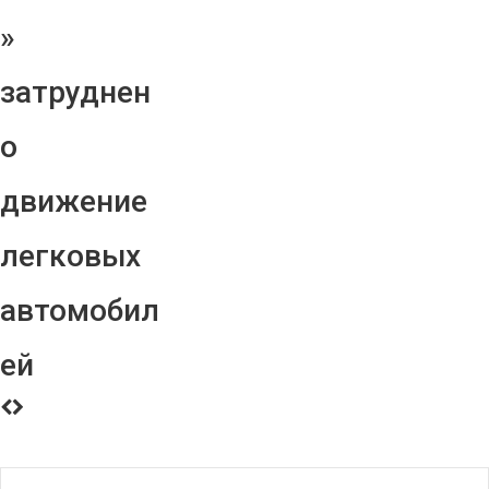
»
затруднен
о
движение
легковых
автомобил
ей