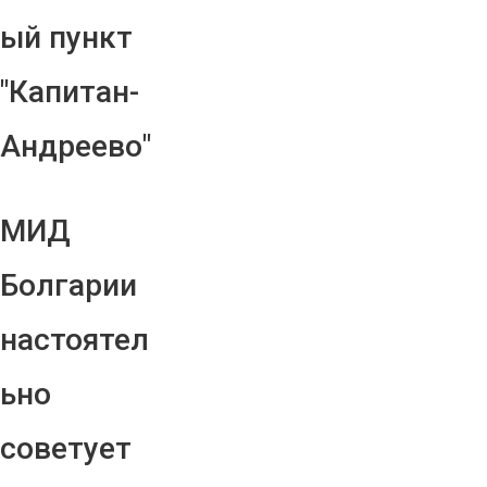
ый пункт
"Капитан-
Андреево"
МИД
Болгарии
настоятел
ьно
советует