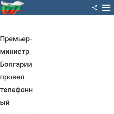
Facebook
Google+
Twitter
Премьер-
YouTube
министр
Instagram
Болгарии
LinkedIn
провел
VK
телефонн
OK
ый