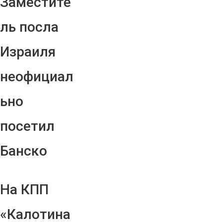
Заместите
ль посла
Израиля
неофициал
ьно
посетил
Банско
На КПП
«Калотина