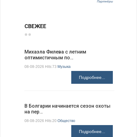
Партнёры
СВЕЖЕЕ
Михаэла Филева с летним
Новые пр
оптимистичным по…
средства
08-08-2026 Hits:73
Музыка
08-08-2026 H
Подробнее...
В Болгарии начинается сезон охоты
Горна-Ор
на пер…
предла…
08-08-2026 Hits:20
Общество
08-08-2026 H
Подробнее...