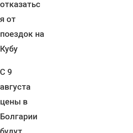
отказатьс
я от
поездок на
Кубу
С 9
августа
цены в
Болгарии
будут