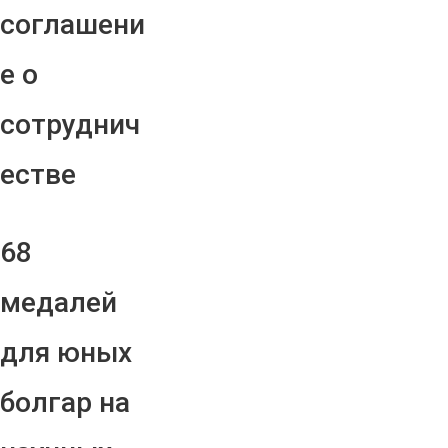
соглашени
е о
сотруднич
естве
68
медалей
для юных
болгар на