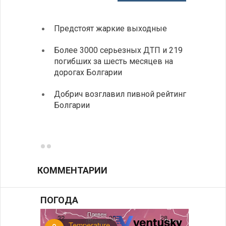
Предстоят жаркие выходные
Первы
элект
Более 3000 серьезных ДТП и 219
готов
погибших за шесть месяцев на
дорогах Болгарии
«Севд
Болга
Добрич возглавил пивной рейтинг
Болгарии
Низки
фунда
возле
КОММЕНТАРИИ
ПОГОДА