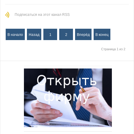
Подписаться на этот канал RSS
В начало
Назад
1
2
Вперёд
В конец
Страница 1 из 2