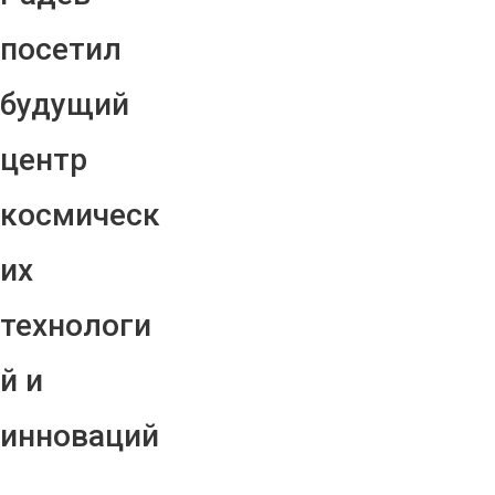
посетил
будущий
центр
космическ
их
технологи
й и
инноваций