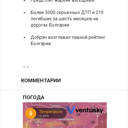
Предстоят жаркие выходные
Первы
элект
Более 3000 серьезных ДТП и 219
готов
погибших за шесть месяцев на
дорогах Болгарии
«Севд
Болга
Добрич возглавил пивной рейтинг
Болгарии
Низки
фунда
возле
КОММЕНТАРИИ
ПОГОДА