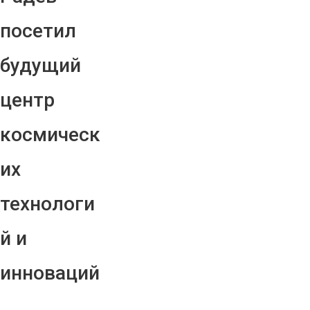
посетил
будущий
центр
космическ
их
технологи
й и
инноваций