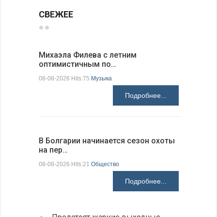
СВЕЖЕЕ
Михаэла Филева с летним
Новые пр
оптимистичным по…
средства
08-08-2026 Hits:75
Музыка
08-08-2026 H
Подробнее...
В Болгарии начинается сезон охоты
Горна-Ор
на пер…
предла…
08-08-2026 Hits:21
Общество
08-08-2026 H
Подробнее...