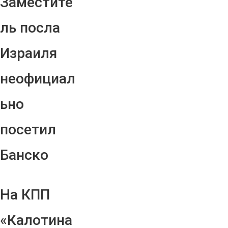
Заместите
ль посла
Израиля
неофициал
ьно
посетил
Банско
На КПП
«Калотина