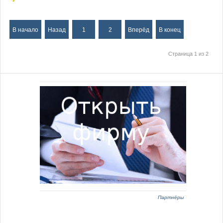
В начало
Назад
1
2
Вперёд
В конец
Страница 1 из 2
Партнёры