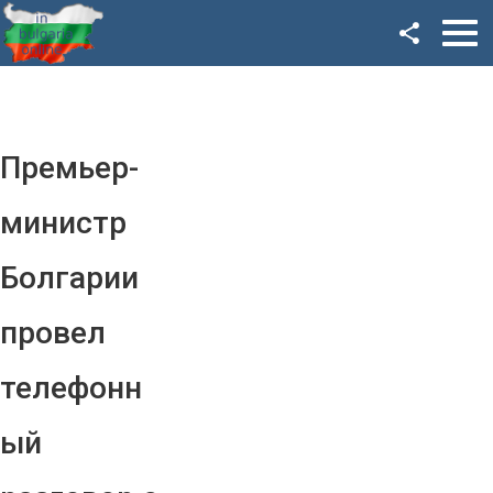
Facebook
Google+
Twitter
Премьер-
YouTube
министр
Instagram
Болгарии
LinkedIn
провел
VK
телефонн
OK
ый