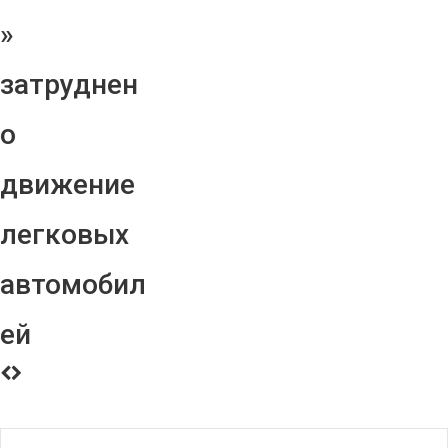
»
затруднен
о
движение
легковых
автомобил
ей