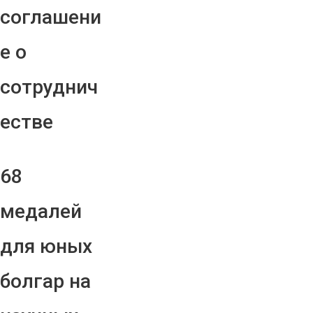
соглашени
е о
сотруднич
естве
68
медалей
для юных
болгар на