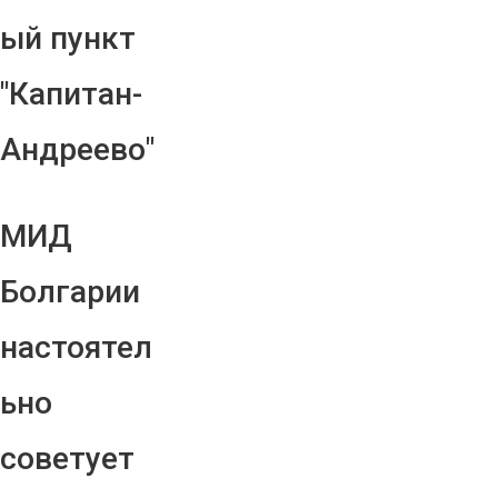
ый пункт
"Капитан-
Андреево"
МИД
Болгарии
настоятел
ьно
советует