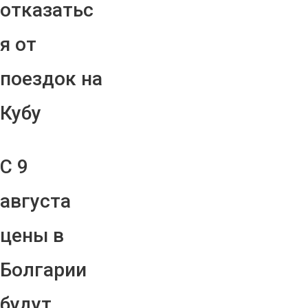
отказатьс
я от
поездок на
Кубу
С 9
августа
цены в
Болгарии
будут