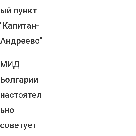
ый пункт
"Капитан-
Андреево"
МИД
Болгарии
настоятел
ьно
советует