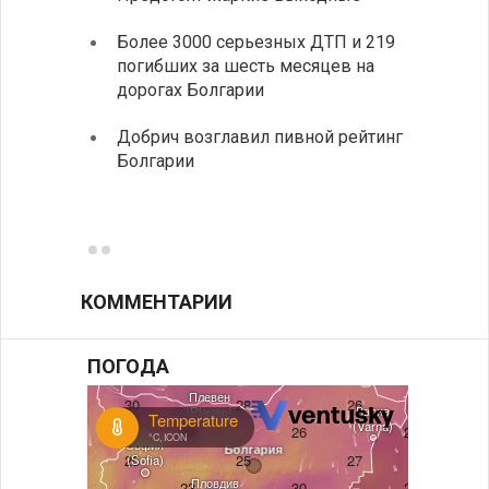
элект
Более 3000 серьезных ДТП и 219
готов
погибших за шесть месяцев на
дорогах Болгарии
«Севд
Болга
Добрич возглавил пивной рейтинг
Болгарии
Низки
фунда
возле
КОММЕНТАРИИ
ПОГОДА