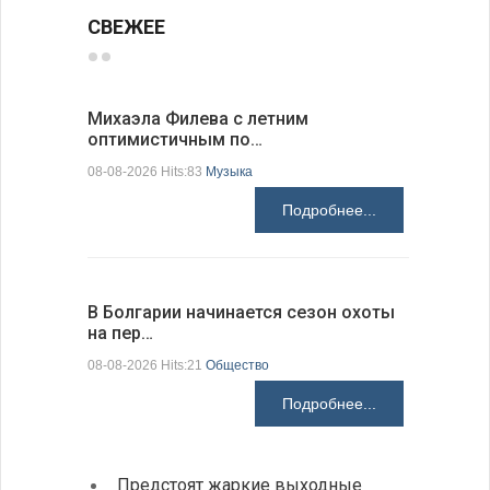
СВЕЖЕЕ
Михаэла Филева с летним
Новые пр
оптимистичным по…
средства
08-08-2026 Hits:83
Музыка
08-08-2026 H
Подробнее...
В Болгарии начинается сезон охоты
Горна-Ор
на пер…
предла…
08-08-2026 Hits:21
Общество
08-08-2026 H
Подробнее...
Предстоят жаркие выходные
Первы