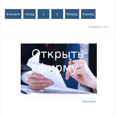
В начало
Назад
1
2
Вперёд
В конец
Страница 1 из 2
Партнёры