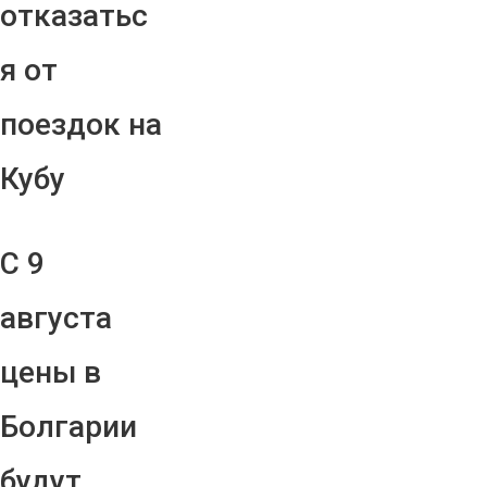
отказатьс
я от
поездок на
Кубу
С 9
августа
цены в
Болгарии
будут