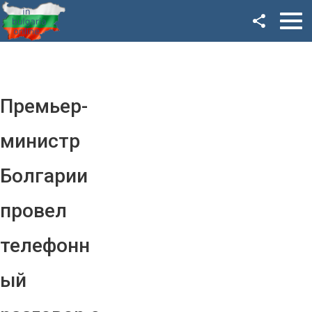
Facebook
Google+
Twitter
Премьер-
YouTube
министр
Instagram
Болгарии
LinkedIn
провел
VK
телефонн
OK
ый