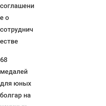
соглашени
е о
сотруднич
естве
68
медалей
для юных
болгар на