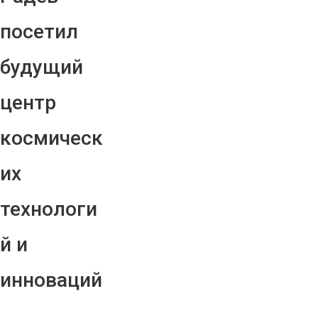
посетил
будущий
центр
космическ
их
технологи
й и
инноваций