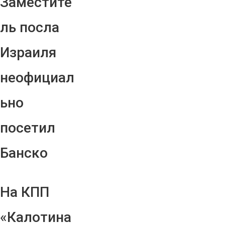
Заместите
ль посла
Израиля
неофициал
ьно
посетил
Банско
На КПП
«Калотина