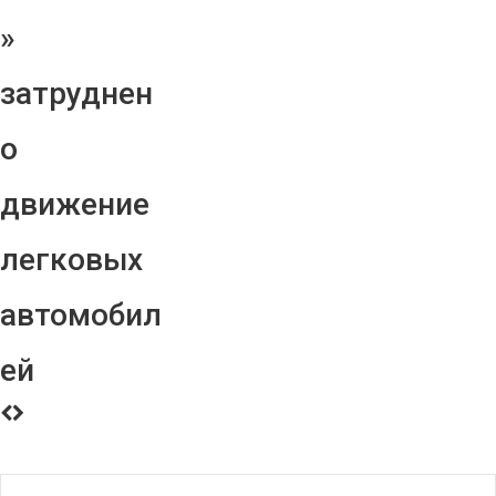
»
затруднен
о
движение
легковых
автомобил
ей