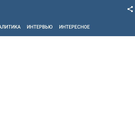
Facebook
НАЛИТИКА
ИНТЕРВЬЮ
ИНТЕРЕСНОЕ
Google+
Twitter
YouTube
Instagram
LinkedIn
VK
OK