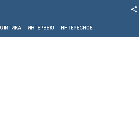
Facebook
НАЛИТИКА
ИНТЕРВЬЮ
ИНТЕРЕСНОЕ
Google+
Twitter
YouTube
Instagram
LinkedIn
VK
OK