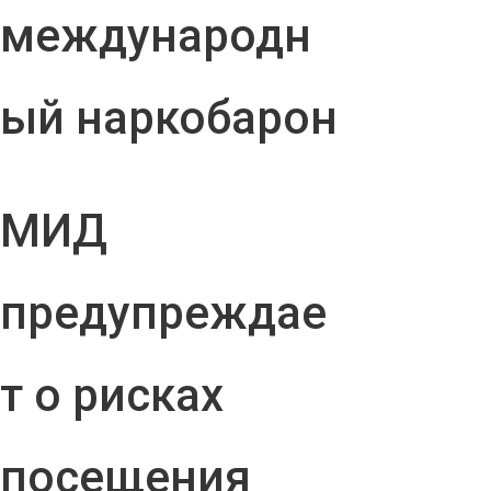
международн
ый наркобарон
МИД
предупреждае
т о рисках
посещения