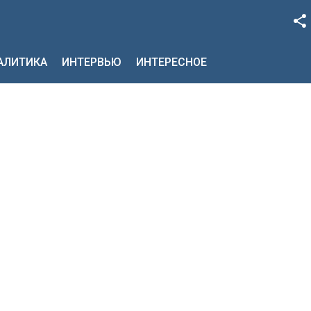
Facebook
НАЛИТИКА
ИНТЕРВЬЮ
ИНТЕРЕСНОЕ
Google+
Twitter
YouTube
Instagram
LinkedIn
VK
OK