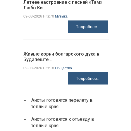
Летнее настроение с песней «Там»
«Забытые
Любо Ки…
через 6…
09-08-2026 Hits:70
Музыка
09-08-2026 H
Подробнее...
Живые корни болгарского духа в
Письма в
Будапеште…
09-08-2026 H
09-08-2026 Hits:18
Общество
Подробнее...
Аисты готовятся перелету в
В Бол
теплые края
охоты
Аисты готовятся к отъезду в
Новые
теплые края
средс