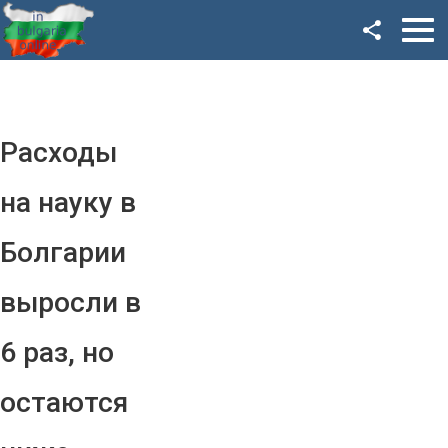
Facebook
Google+
Twitter
Расходы
YouTube
на науку в
Instagram
Болгарии
LinkedIn
выросли в
VK
6 раз, но
OK
остаются