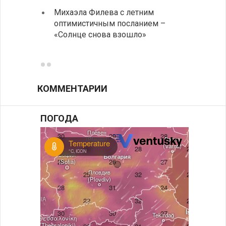
Михаэла Филева с летним
Горна
оптимистичным посланием –
Оряхо
«Солнце снова взошло»
предл
музее
КОММЕНТАРИИ
ПОГОДА