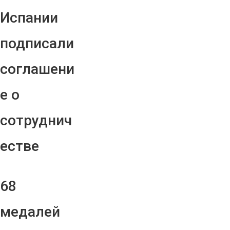
Испании
подписали
соглашени
е о
сотруднич
естве
68
медалей