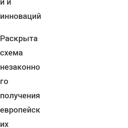
й и
инноваций
Раскрыта
схема
незаконно
го
получения
европейск
их