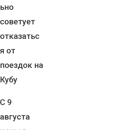
ьно
советует
отказатьс
я от
поездок на
Кубу
С 9
августа