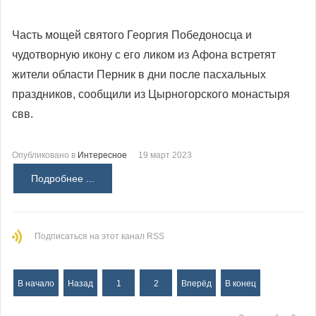
Часть мощей святого Георгия Победоносца и
чудотворную икону с его ликом из Афона встретят
жители области Перник в дни после пасхальных
праздников, сообщили из Цырногорского монастыря
свв.
Опубликовано в
Интересное
19 март 2023
Подробнее ...
Подписаться на этот канал RSS
В начало
Назад
1
2
Вперёд
В конец