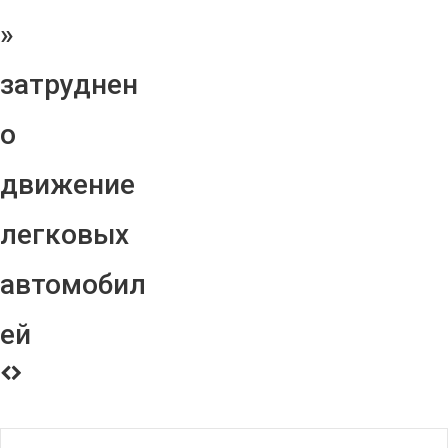
»
затруднен
о
движение
легковых
автомобил
ей