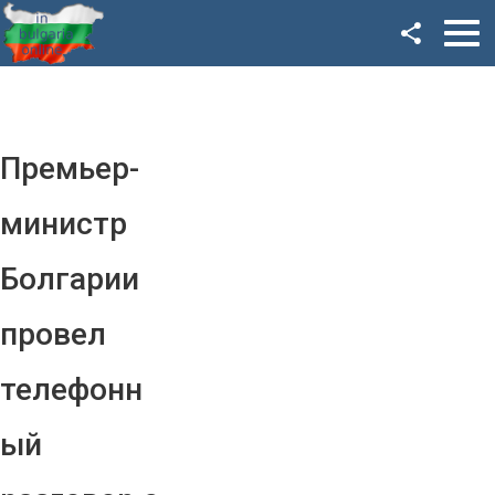
Facebook
Google+
Twitter
Премьер-
YouTube
министр
Instagram
Болгарии
LinkedIn
провел
VK
телефонн
OK
ый