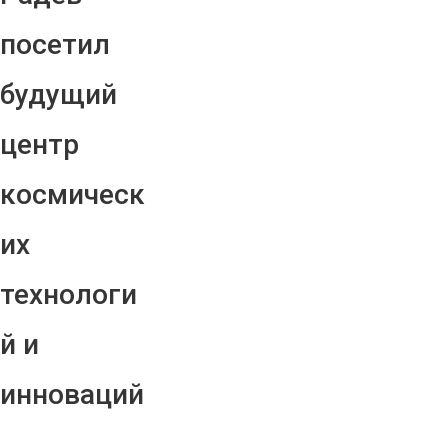
посетил
будущий
центр
космическ
их
технологи
й и
инноваций