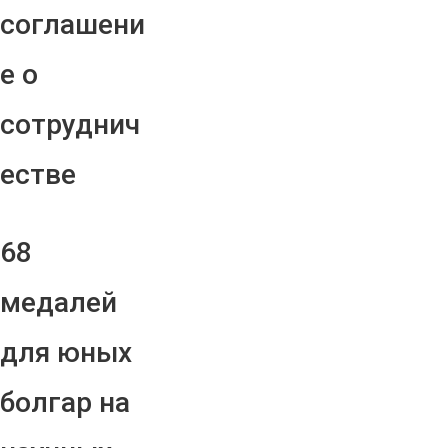
соглашени
е о
сотруднич
естве
68
медалей
для юных
болгар на