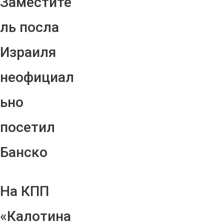
Заместите
ль посла
Израиля
неофициал
ьно
посетил
Банско
На КПП
«Калотина