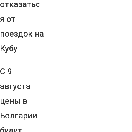
отказатьс
я от
поездок на
Кубу
С 9
августа
цены в
Болгарии
будут