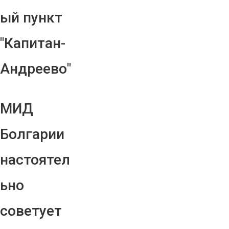
ый пункт
"Капитан-
Андреево"
МИД
Болгарии
настоятел
ьно
советует