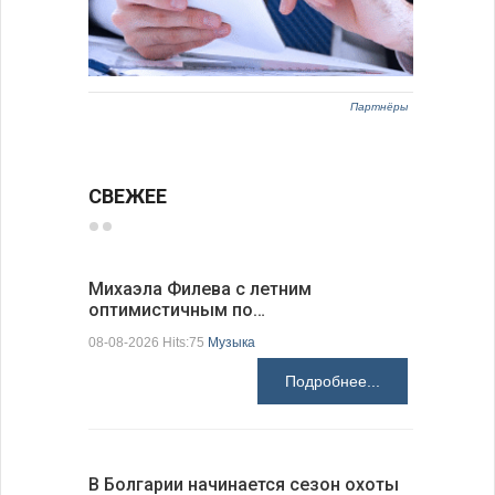
Партнёры
СВЕЖЕЕ
Михаэла Филева с летним
Новые пр
оптимистичным по…
средства
08-08-2026 Hits:75
Музыка
08-08-2026 H
Подробнее...
В Болгарии начинается сезон охоты
Горна-Ор