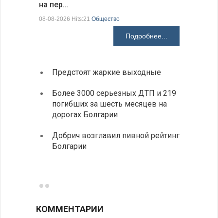
на пер…
предла…
08-08-2026 Hits:21
Общество
08-08-2026 H
Подробнее...
Предстоят жаркие выходные
Первы
элект
Более 3000 серьезных ДТП и 219
готов
погибших за шесть месяцев на
дорогах Болгарии
«Севд
Болга
Добрич возглавил пивной рейтинг
Болгарии
Низки
фунда
возле
КОММЕНТАРИИ