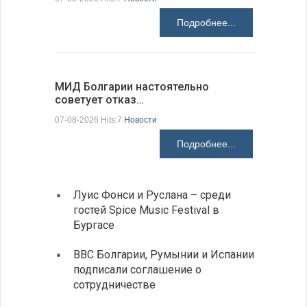
Подробнее...
МИД Болгарии настоятельно
JUDOWN W
советует отказ…
проходи
07-08-2026 Hits:7
Новости
07-08-2026 H
Подробнее...
Луис Фонси и Руслана – среди
Gallu
гостей Spice Music Festival в
также
Бургасе
полит
ВВС Болгарии, Румынии и Испании
Ледок
подписали соглашение о
пришв
сотрудничестве
свои 