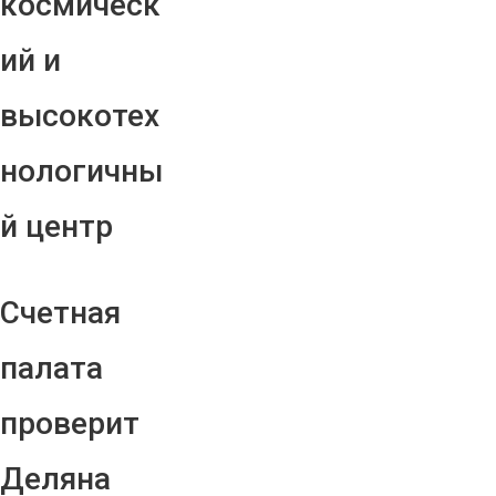
космическ
ий и
высокотех
нологичны
й центр
Счетная
палата
проверит
Деляна