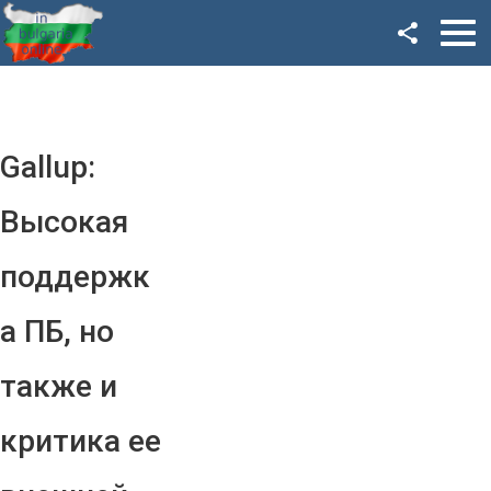
Facebook
Google+
Twitter
Gallup:
YouTube
Высокая
Instagram
поддержк
LinkedIn
а ПБ, но
VK
также и
OK
критика ее