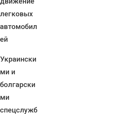
движение
легковых
автомобил
ей
Украински
ми и
болгарски
ми
спецслужб