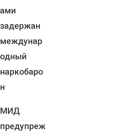
ами
задержан
междунар
одный
наркобаро
н
МИД
предупреж