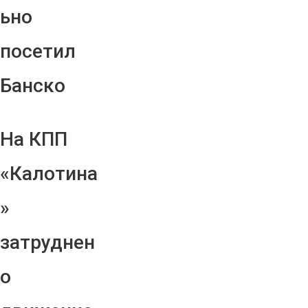
ьно
посетил
Банско
На КПП
«Калотина
»
затруднен
о