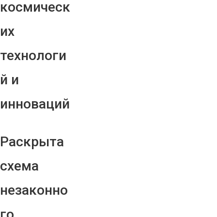
космическ
их
технологи
й и
инноваций
Раскрыта
схема
незаконно
го