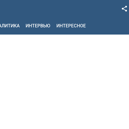
Facebook
НАЛИТИКА
ИНТЕРВЬЮ
ИНТЕРЕСНОЕ
Google+
Twitter
YouTube
Instagram
LinkedIn
VK
OK