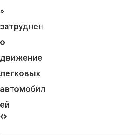
»
затруднен
о
движение
легковых
автомобил
ей