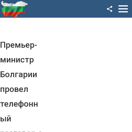
Facebook
Google+
Twitter
Премьер-
YouTube
министр
Instagram
Болгарии
LinkedIn
провел
VK
телефонн
OK
ый