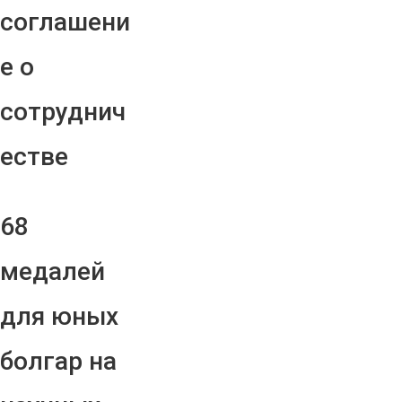
соглашени
е о
сотруднич
естве
68
медалей
для юных
болгар на