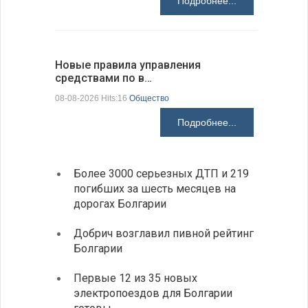
Подробнее...
Новые правила управления
Предстоя
средствами по в…
07-08-2026 H
08-08-2026 Hits:16
Общество
Подробнее...
Более 3000 серьезных ДТП и 219
«Севд
погибших за шесть месяцев на
Болга
дорогах Болгарии
Низки
Добрич возглавил пивной рейтинг
фунда
Болгарии
возле
Первые 12 из 35 новых
Новый
электропоездов для Болгарии
укреп