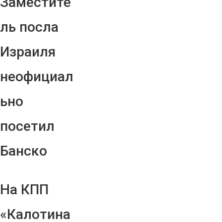
Заместите
ль посла
Израиля
неофициал
ьно
посетил
Банско
На КПП
«Калотина