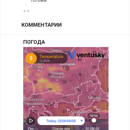
готовы
болга
КОММЕНТАРИИ
ПОГОДА