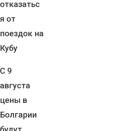
отказатьс
я от
поездок на
Кубу
С 9
августа
цены в
Болгарии
будут