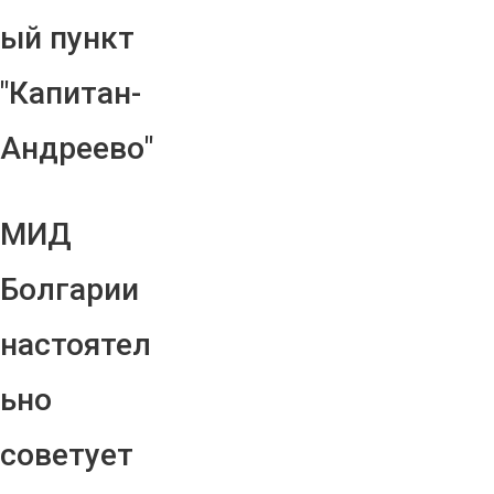
ый пункт
"Капитан-
Андреево"
МИД
Болгарии
настоятел
ьно
советует