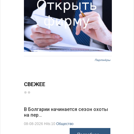
Партнёры
СВЕЖЕЕ
В Болгарии начинается сезон охоты
Горна-Ор
на пер…
предла…
08-08-2026 Hits:10
Общество
08-08-2026 H