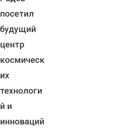
посетил
будущий
центр
космическ
их
технологи
й и
инноваций