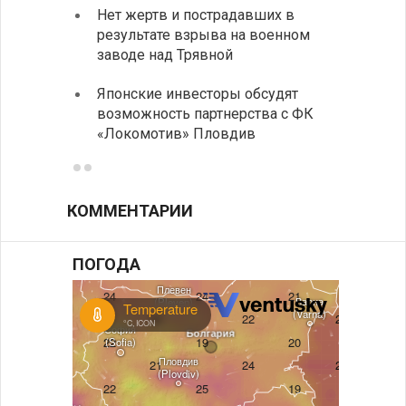
Нет жертв и пострадавших в
На пу
результате взрыва на военном
Андре
заводе над Трявной
интен
Японские инвесторы обсудят
ИРЭ б
возможность партнерства с ФК
нехва
«Локомотив» Пловдив
работ
КОММЕНТАРИИ
ПОГОДА