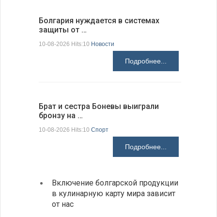
Болгария нуждается в системах
Прорыто 
защиты от …
дороги в
10-08-2026 Hits:10
Новости
10-08-2026 H
Подробнее...
Брат и сестра Боневы выиграли
Украина 
бронзу на …
расслед
10-08-2026 Hits:10
Спорт
10-08-2026 H
Подробнее...
Включение болгарской продукции
Ведет
в кулинарную карту мира зависит
с дро
от нас
румын