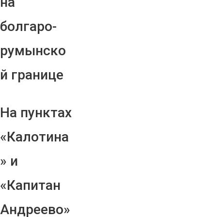
на
болгаро-
румынско
й границе
На пунктах
«Калотина
» и
«Капитан
Андреево»