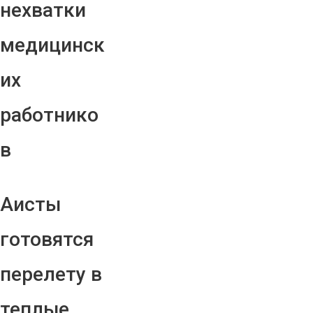
нехватки
медицинск
их
работнико
в
Аисты
готовятся
перелету в
теплые