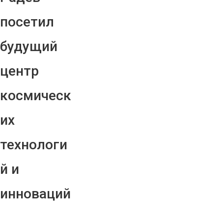
посетил
будущий
центр
космическ
их
технологи
й и
инноваций