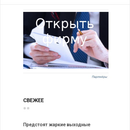
Партнёры
СВЕЖЕЕ
Предстоят жаркие выходные
Добрич в