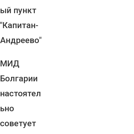
ый пункт
"Капитан-
Андреево"
МИД
Болгарии
настоятел
ьно
советует