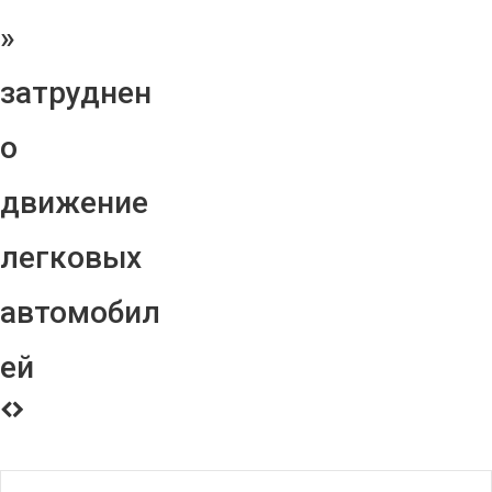
»
затруднен
о
движение
легковых
автомобил
ей