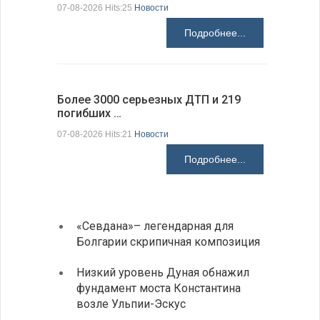
Болгарии
07-08-2026 Hits:25
Новости
07-08-2026 H
Подробнее...
Более 3000 серьезных ДТП и 219
погибших …
Первые 1
электроп
07-08-2026 Hits:21
Новости
07-08-2026 H
Подробнее...
«Севдана»– легендарная для
ИАБЗ 
Болгарии скрипичная композиция
своих
Низкий уровень Дуная обнажил
Легко
фундамент моста Константина
в фин
возле Ульпии-Эскус
Расхо