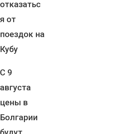
отказатьс
я от
поездок на
Кубу
С 9
августа
цены в
Болгарии
будут