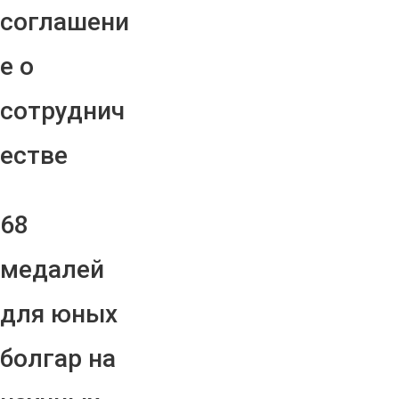
соглашени
е о
сотруднич
естве
68
медалей
для юных
болгар на