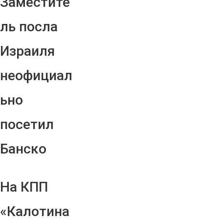
Заместите
ль посла
Израиля
неофициал
ьно
посетил
Банско
На КПП
«Калотина