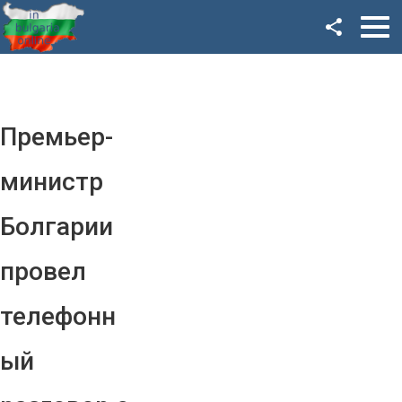
Facebook
Google+
Twitter
Премьер-
YouTube
министр
Instagram
Болгарии
LinkedIn
провел
VK
телефонн
OK
ый