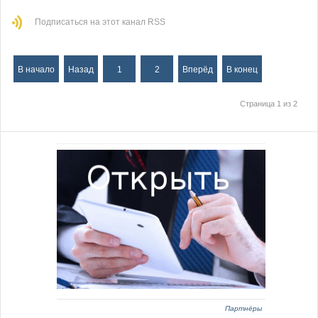
Подписаться на этот канал RSS
В начало
Назад
1
2
Вперёд
В конец
Страница 1 из 2
Партнёры