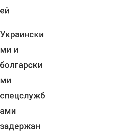
ей
Украински
ми и
болгарски
ми
спецслужб
ами
задержан