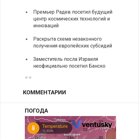
Премьер Радев посетил будущий
На КП
центр космических технологий и
движе
инноваций
Украи
Раскрыта схема незаконного
спецс
получения европейских субсидий
между
Заместитель посла Израиля
МИД п
неофициально посетил Банско
посещ
КОММЕНТАРИИ
ПОГОДА