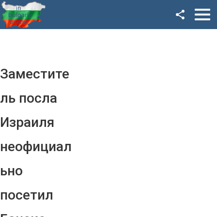
Facebook
Google+
Twitter
Заместите
YouTube
ль посла
Instagram
Израиля
LinkedIn
неофициал
VK
ьно
OK
посетил