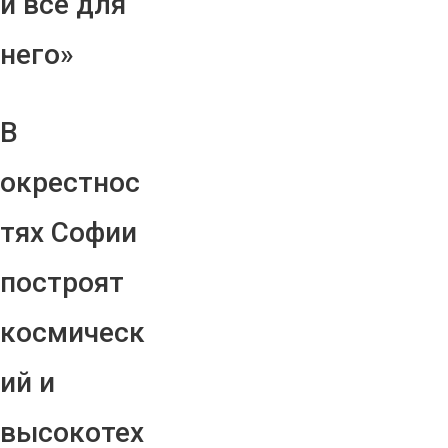
и все для
него»
В
окрестнос
тях Софии
построят
космическ
ий и
высокотех