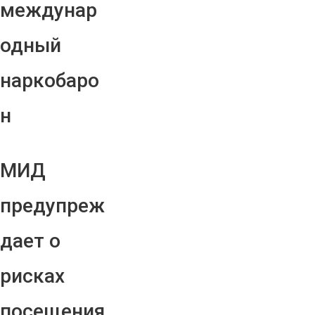
междунар
одный
наркобаро
н
МИД
предупреж
дает о
рисках
посещения