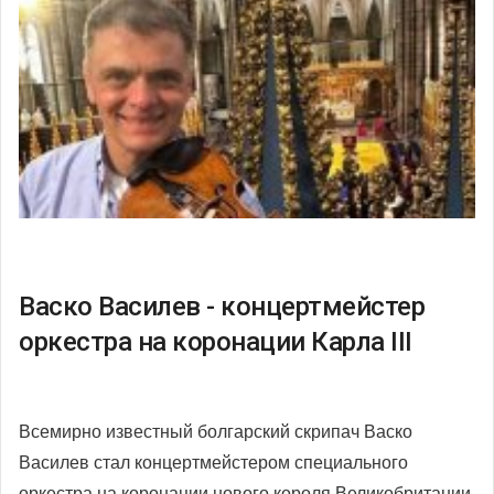
Васко Василев - концертмейстер
оркестра на коронации Карла III
Всемирно известный болгарский скрипач Васко
Василев стал концертмейстером специального
оркестра на коронации нового короля Великобритании