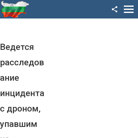
Facebook
Google+
Twitter
Ведется
YouTube
расследов
Instagram
ание
LinkedIn
инцидента
VK
с дроном,
OK
упавшим