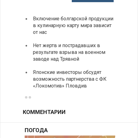
Включение болгарской продукции
Ведет
в кулинарную карту мира зависит
с дро
от нас
румын
Нет жертв и пострадавших в
На пу
результате взрыва на военном
Андре
заводе над Трявной
интен
Японские инвесторы обсудят
ИРЭ б
возможность партнерства с ФК
нехва
«Локомотив» Пловдив
работ
КОММЕНТАРИИ
ПОГОДА