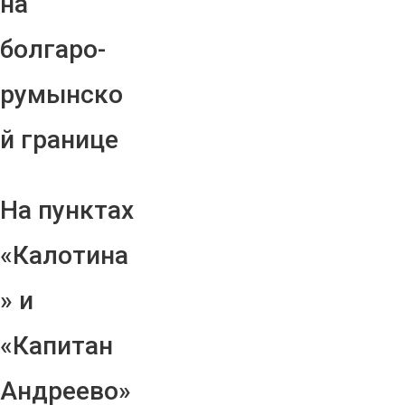
на
болгаро-
румынско
й границе
На пунктах
«Калотина
» и
«Капитан
Андреево»