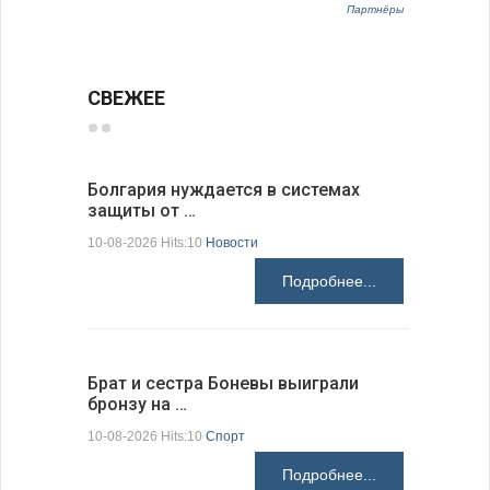
Партнёры
СВЕЖЕЕ
Болгария нуждается в системах
Прорыто 
защиты от …
дороги в
10-08-2026 Hits:10
Новости
10-08-2026 H
Подробнее...
Брат и сестра Боневы выиграли
Украина 
бронзу на …
расслед
10-08-2026 Hits:10
Спорт
10-08-2026 H
Подробнее...