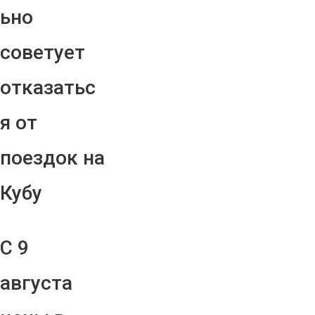
ьно
советует
отказатьс
я от
поездок на
Кубу
С 9
августа