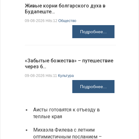
Живые корни болгарского духа в
Письма в
Будапеште…
09-08-2026 H
09-08-2026 Hits:12
Общество
Подробнее...
Аисты го
«Забытые божества» – путешествие
края
через 6…
09-08-2026 H
09-08-2026 Hits:11
Культура
Подробнее...
Аисты готовятся к отъезду в
Новые
теплые края
средс
Михаэла Филева с летним
Горна
оптимистичным посланием –
Оряхо