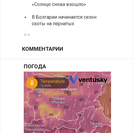
«Солнце снова взошло»
предл
музее
В Болгарии начинается сезон
охоты на пернатых
Предс
КОММЕНТАРИИ
ПОГОДА