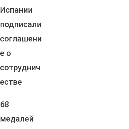
Испании
подписали
соглашени
е о
сотруднич
естве
68
медалей