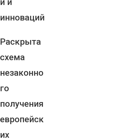
й и
инноваций
Раскрыта
схема
незаконно
го
получения
европейск
их