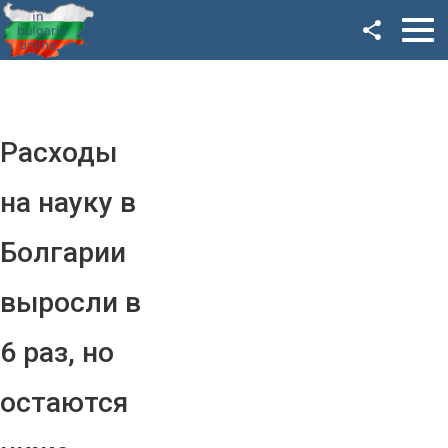
Facebook
Google+
Twitter
Расходы
YouTube
на науку в
Instagram
Болгарии
LinkedIn
выросли в
VK
6 раз, но
OK
остаются