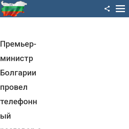
Facebook
Google+
Twitter
Премьер-
YouTube
министр
Instagram
Болгарии
LinkedIn
провел
VK
телефонн
OK
ый