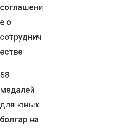
соглашени
е о
сотруднич
естве
68
медалей
для юных
болгар на