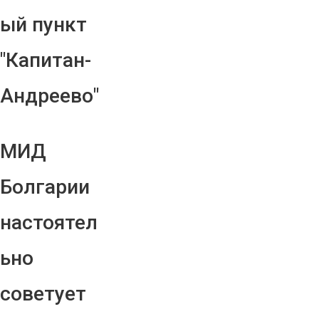
ый пункт
"Капитан-
Андреево"
МИД
Болгарии
настоятел
ьно
советует