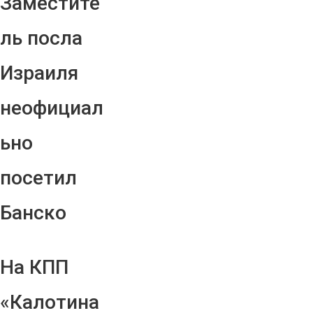
Заместите
ль посла
Израиля
неофициал
ьно
посетил
Банско
На КПП
«Калотина