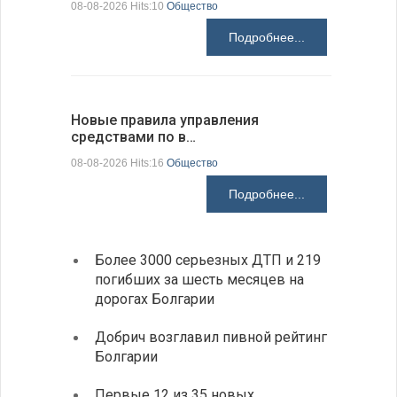
08-08-2026 Hits:10
Общество
08-08-2026 H
Подробнее...
Новые правила управления
Предстоя
средствами по в…
07-08-2026 H
08-08-2026 Hits:16
Общество
Подробнее...
Более 3000 серьезных ДТП и 219
«Севд
погибших за шесть месяцев на
Болга
дорогах Болгарии
Низки
Добрич возглавил пивной рейтинг
фунда
Болгарии
возле
Первые 12 из 35 новых
Новый