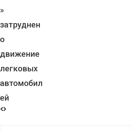
»
затруднен
о
движение
легковых
автомобил
ей