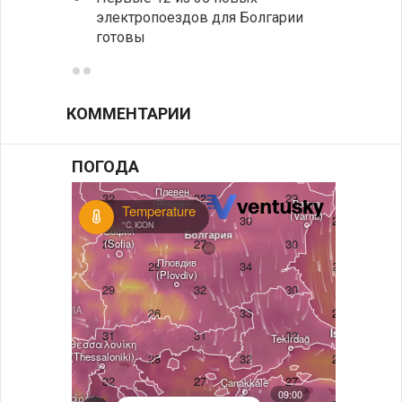
электропоездов для Болгарии
укреп
готовы
болга
КОММЕНТАРИИ
ПОГОДА