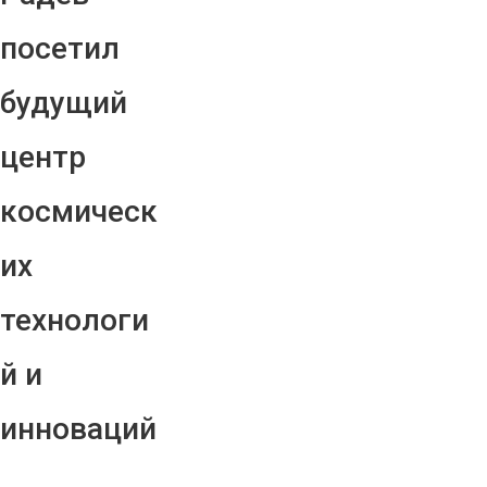
посетил
будущий
центр
космическ
их
технологи
й и
инноваций