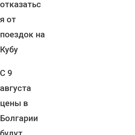
отказатьс
я от
поездок на
Кубу
С 9
августа
цены в
Болгарии
будут