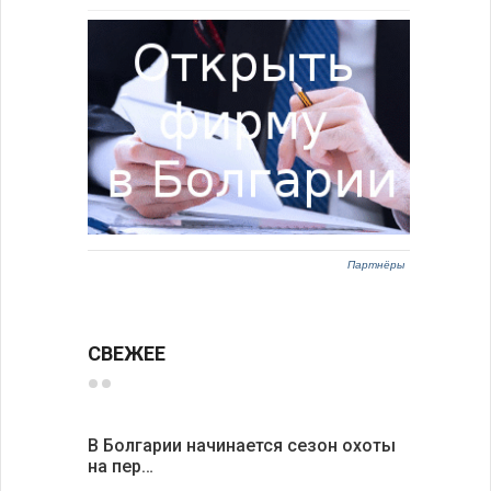
Партнёры
СВЕЖЕЕ
В Болгарии начинается сезон охоты
Горна-Ор
на пер…
предла…