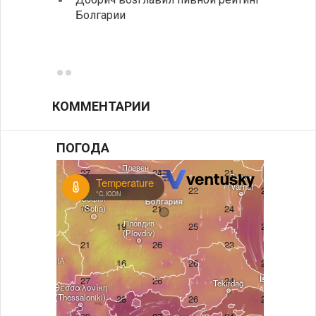
Болгарии
Низки
фунда
возле
КОММЕНТАРИИ
ПОГОДА