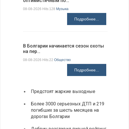
оптимистичным по…
средства
08-08-2026 Hits:128
Музыка
08-08-2026 H
Подробнее...
В Болгарии начинается сезон охоты
Горна-Ор
на пер…
предла…
08-08-2026 Hits:22
Общество
08-08-2026 H
Подробнее...
Предстоят жаркие выходные
Первы
элект
Более 3000 серьезных ДТП и 219
готов
погибших за шесть месяцев на
дорогах Болгарии
«Севд
Болга
Добрич возглавил пивной рейтинг