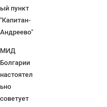
ый пункт
"Капитан-
Андреево"
МИД
Болгарии
настоятел
ьно
советует