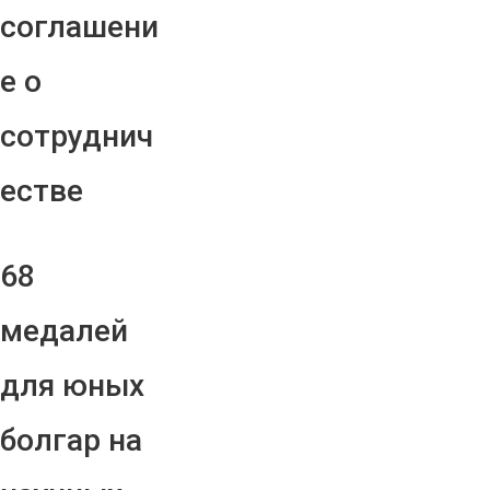
соглашени
е о
сотруднич
естве
68
медалей
для юных
болгар на