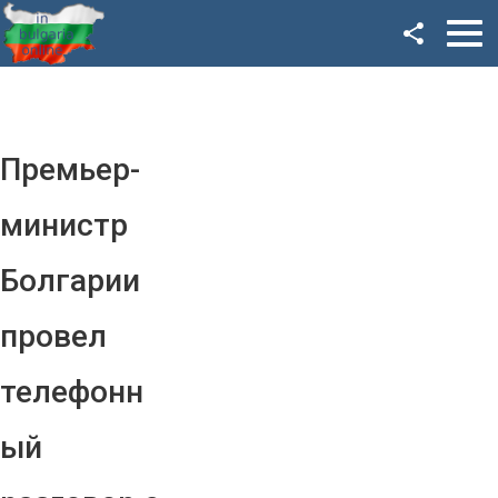
Facebook
Google+
Twitter
Премьер-
YouTube
министр
Instagram
Болгарии
LinkedIn
провел
VK
телефонн
OK
ый