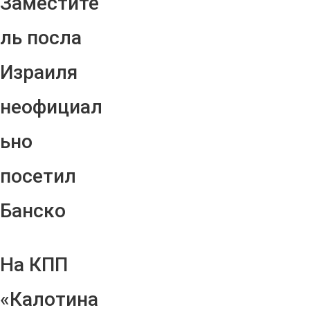
Заместите
ль посла
Израиля
неофициал
ьно
посетил
Банско
На КПП
«Калотина