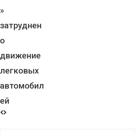
»
затруднен
о
движение
легковых
автомобил
ей