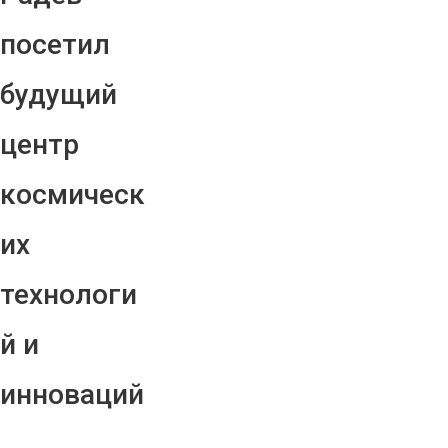
посетил
будущий
центр
космическ
их
технологи
й и
инноваций