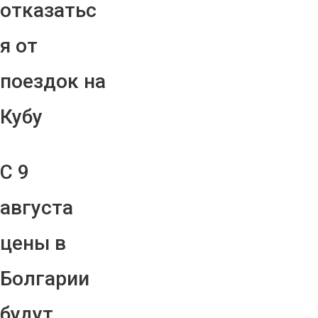
отказатьс
я от
поездок на
Кубу
С 9
августа
цены в
Болгарии
будут