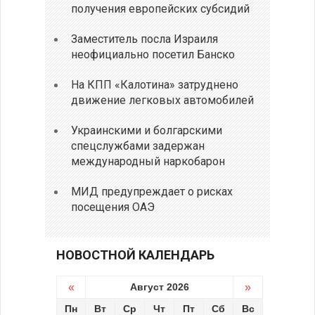
получения европейских субсидий
Заместитель посла Израиля
неофициально посетил Банско
На КПП «Калотина» затруднено
движение легковых автомобилей
Украинскими и болгарскими
спецслужбами задержан
международный наркобарон
МИД предупреждает о рисках
посещения ОАЭ
НОВОСТНОЙ КАЛЕНДАРЬ
«
Август 2026
»
Пн
Вт
Ср
Чт
Пт
Сб
Вс