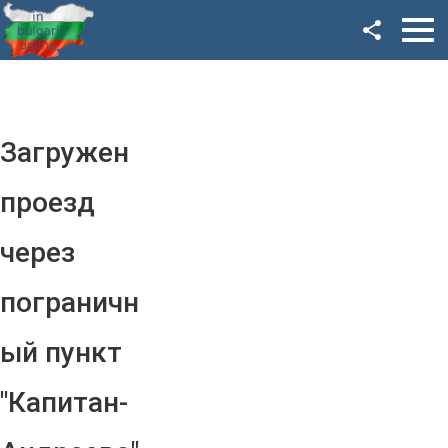
Facebook
Google+
Twitter
Загружен
YouTube
проезд
Instagram
через
LinkedIn
пограничн
VK
ый пункт
OK
"Капитан-