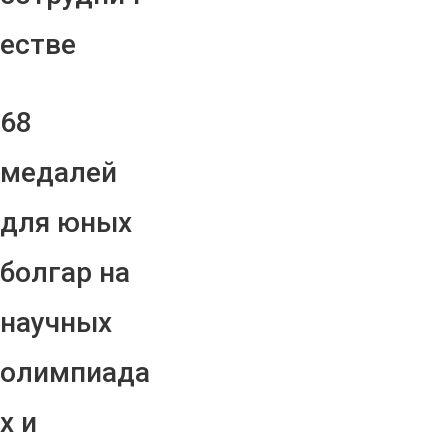
естве
68
медалей
для юных
болгар на
научных
олимпиада
х и