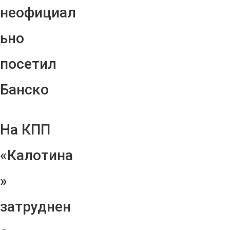
неофициал
ьно
посетил
Банско
На КПП
«Калотина
»
затруднен