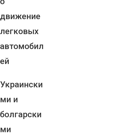
о
движение
легковых
автомобил
ей
Украински
ми и
болгарски
ми