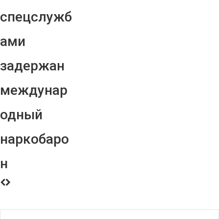
спецслужб
ами
задержан
междунар
одный
наркобаро
н