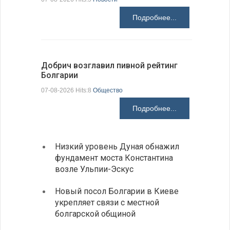
Подробнее...
Добрич возглавил пивной рейтинг
«Севдана
Болгарии
Болгарии
07-08-2026 Hits:8
Общество
07-08-2026 H
Подробнее...
Низкий уровень Дуная обнажил
Легко
фундамент моста Константина
в фин
возле Ульпии-Эскус
Расхо
Новый посол Болгарии в Киеве
вырос
укрепляет связи с местной
средн
болгарской общиной
По-со