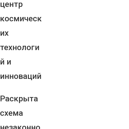
центр
космическ
их
технологи
й и
инноваций
Раскрыта
схема
незаконно