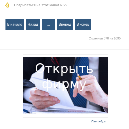
Подписаться на этот канал RSS
В начало
Назад
…
Вперёд
В конец
Страница 378 из 1095
Партнёры