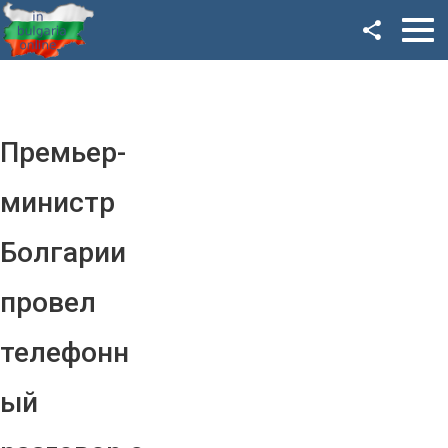
Facebook
Google+
Twitter
Премьер-
YouTube
министр
Instagram
Болгарии
LinkedIn
провел
VK
телефонн
OK
ый