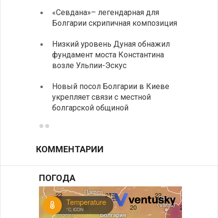
«Севдана»– легендарная для
ИАБЗ 
Болгарии скрипичная композиция
своих
Низкий уровень Дуная обнажил
Легко
фундамент моста Константина
в фин
возле Ульпии-Эскус
Расхо
Новый посол Болгарии в Киеве
вырос
укрепляет связи с местной
средн
болгарской общиной
КОММЕНТАРИИ
ПОГОДА