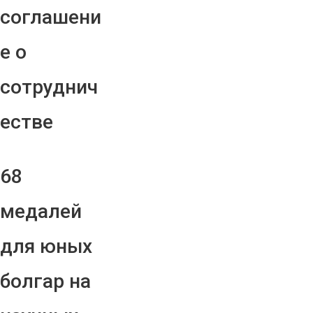
соглашени
е о
сотруднич
естве
68
медалей
для юных
болгар на