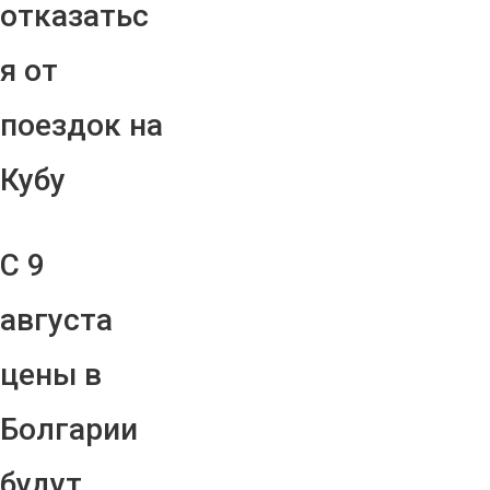
отказатьс
я от
поездок на
Кубу
С 9
августа
цены в
Болгарии
будут