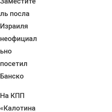
Заместите
ль посла
Израиля
неофициал
ьно
посетил
Банско
На КПП
«Калотина