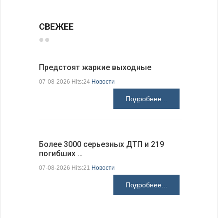
СВЕЖЕЕ
Предстоят жаркие выходные
Добрич в
Болгарии
07-08-2026 Hits:24
Новости
07-08-2026 H
Подробнее...
Более 3000 серьезных ДТП и 219
погибших …
Первые 1
электроп
07-08-2026 Hits:21
Новости
07-08-2026 H
Подробнее...