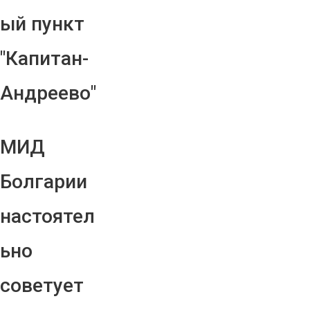
ый пункт
"Капитан-
Андреево"
МИД
Болгарии
настоятел
ьно
советует