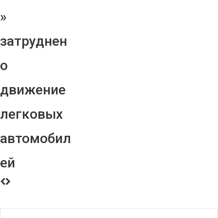
»
затруднен
о
движение
легковых
автомобил
ей