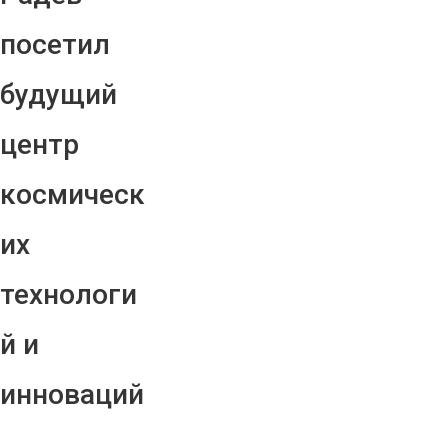
посетил
будущий
центр
космическ
их
технологи
й и
инноваций