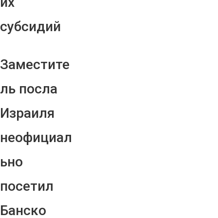
их
субсидий
Заместите
ль посла
Израиля
неофициал
ьно
посетил
Банско