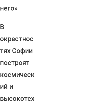
него»
В
окрестнос
тях Софии
построят
космическ
ий и
высокотех