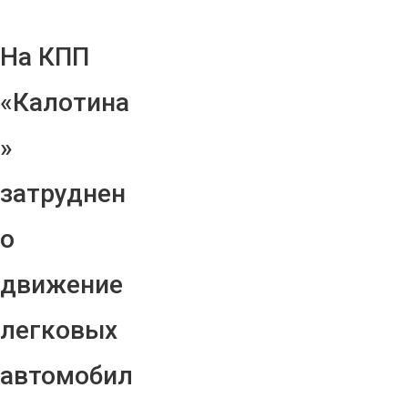
На КПП
«Калотина
»
затруднен
о
движение
легковых
автомобил