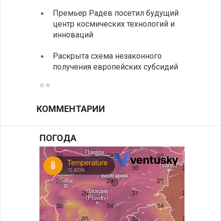
На КП
Премьер Радев посетил будущий
движе
центр космических технологий и
Украи
инноваций
спецс
Раскрыта схема незаконного
между
получения европейских субсидий
КОММЕНТАРИИ
ПОГОДА