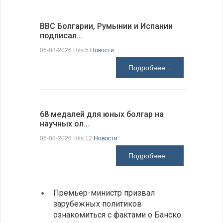
ВВС Болгарии, Румынии и Испании
Gallup: 
подписал…
также и…
06-08-2026 Hits:5
Новости
06-08-2026 H
Подробнее...
68 медалей для юных болгар на
Ледокол 
научных ол…
пришварт
06-08-2026 Hits:12
Новости
06-08-2026 H
Подробнее...
Премьер-министр призвал
Замес
зарубежных политиков
неофи
ознакомиться с фактами о Банско