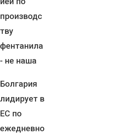
ией по
производс
тву
фентанила
- не наша
Болгария
лидирует в
ЕС по
ежедневно