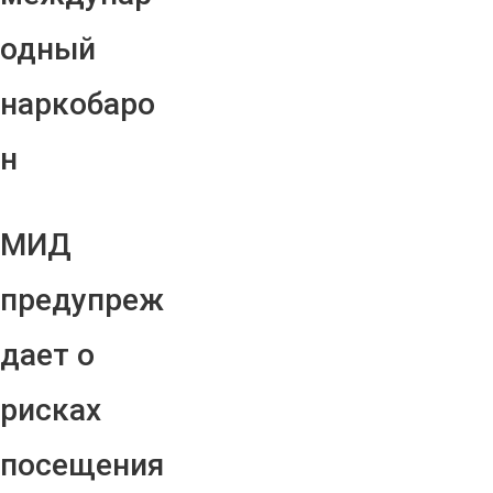
одный
наркобаро
н
МИД
предупреж
дает о
рисках
посещения