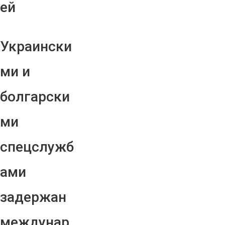
ей
Украински
ми и
болгарски
ми
спецслужб
ами
задержан
междунар