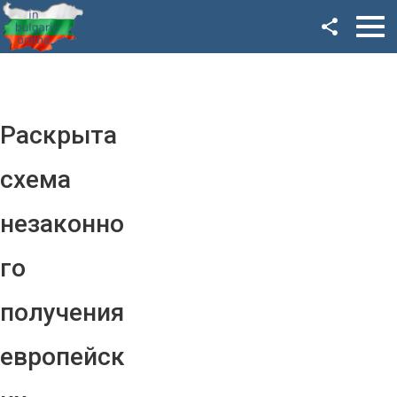
Facebook
Google+
Twitter
Раскрыта
YouTube
схема
Instagram
незаконно
LinkedIn
го
VK
получения
OK
европейск