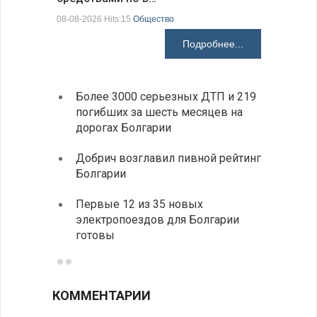
07-08-2026 H
08-08-2026 Hits:15
Общество
Подробнее...
Более 3000 серьезных ДТП и 219
«Севд
погибших за шесть месяцев на
Болга
дорогах Болгарии
Низки
Добрич возглавил пивной рейтинг
фунда
Болгарии
возле
Первые 12 из 35 новых
Новый
электропоездов для Болгарии
укреп
готовы
болга
КОММЕНТАРИИ