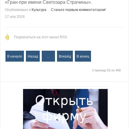
«Гран-при имени Светозара Страчины».
Опубликовано в
Культура
Станьте первым комментатором!
17 апр 2026
Подписаться на этот канал RSS
В начало
Назад
…
Вперёд
В конец
Страница 52 из 488