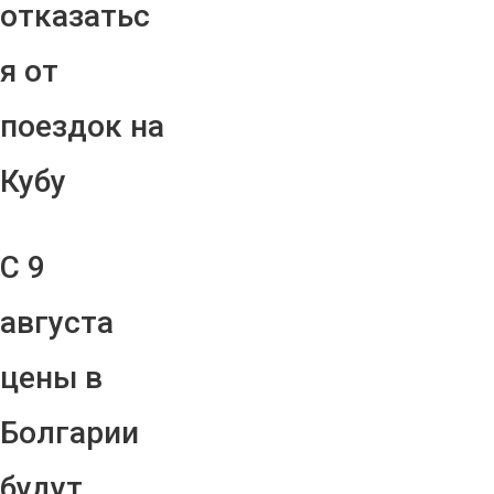
отказатьс
я от
поездок на
Кубу
С 9
августа
цены в
Болгарии
будут