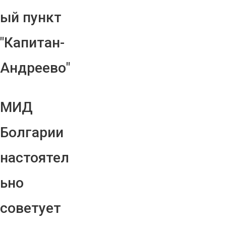
ый пункт
"Капитан-
Андреево"
МИД
Болгарии
настоятел
ьно
советует