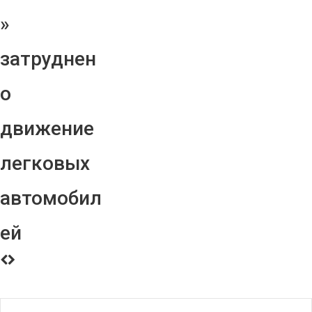
»
затруднен
о
движение
легковых
автомобил
ей