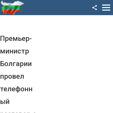
Facebook
Google+
Twitter
Премьер-
YouTube
министр
Instagram
Болгарии
LinkedIn
провел
VK
телефонн
OK
ый