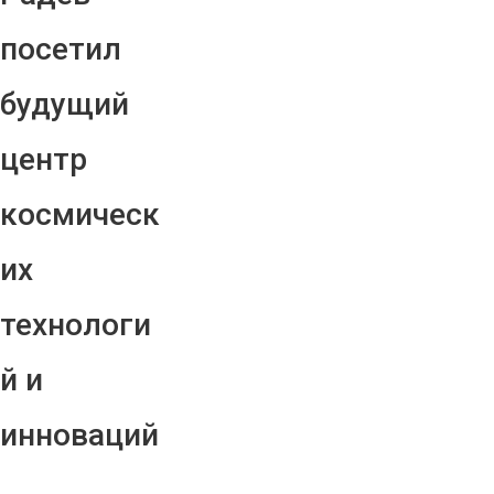
посетил
будущий
центр
космическ
их
технологи
й и
инноваций