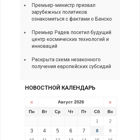
Премьер-министр призвал
зарубежных политиков
ознакомиться с фактами о Банско
Премьер Радев посетил будущий
центр космических технологий и
инноваций
Раскрыта схема незаконного
получения европейских субсидий
НОВОСТНОЙ КАЛЕНДАРЬ
«
Август 2026
»
Пн
Вт
Ср
Чт
Пт
Сб
Вс
1
2
3
4
5
6
7
8
9
10
11
12
13
14
15
16