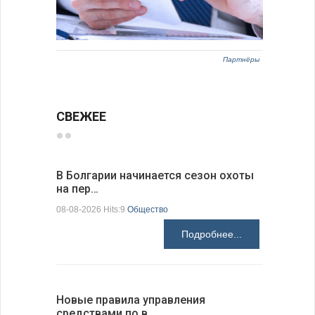
Партнёры
СВЕЖЕЕ
В Болгарии начинается сезон охоты
Горна-Ор
на пер…
предла…
08-08-2026 Hits:9
Общество
08-08-2026 H
Подробнее...
Новые правила управления
Предстоя
средствами по в…