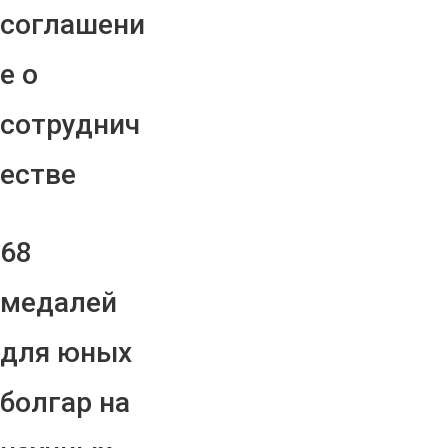
соглашени
е о
сотруднич
естве
68
медалей
для юных
болгар на