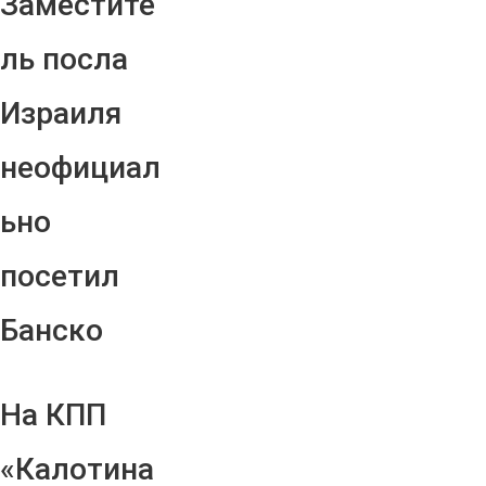
Заместите
ль посла
Израиля
неофициал
ьно
посетил
Банско
На КПП
«Калотина