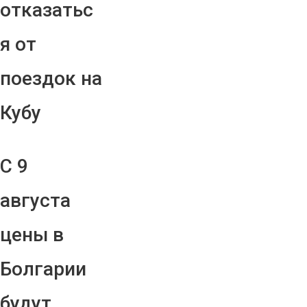
отказатьс
я от
поездок на
Кубу
С 9
августа
цены в
Болгарии
будут