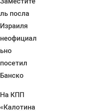
Заместите
ль посла
Израиля
неофициал
ьно
посетил
Банско
На КПП
«Калотина