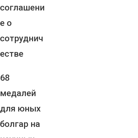
соглашени
е о
сотруднич
естве
68
медалей
для юных
болгар на