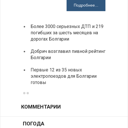
Подробнее...
Более 3000 серьезных ДТП и 219
«Севд
погибших за шесть месяцев на
Болга
дорогах Болгарии
Низки
Добрич возглавил пивной рейтинг
фунда
Болгарии
возле
Первые 12 из 35 новых
Новый
электропоездов для Болгарии
укреп
готовы
болга
КОММЕНТАРИИ
ПОГОДА