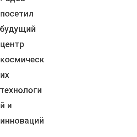
посетил
будущий
центр
космическ
их
технологи
й и
инноваций