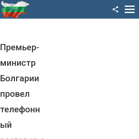
Facebook
Google+
Twitter
Премьер-
YouTube
министр
Instagram
Болгарии
LinkedIn
провел
VK
телефонн
OK
ый