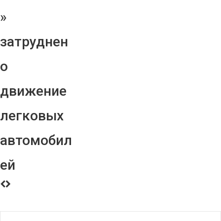
»
затруднен
о
движение
легковых
автомобил
ей