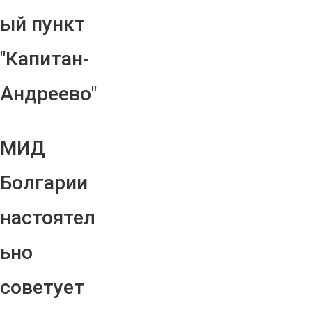
ый пункт
"Капитан-
Андреево"
МИД
Болгарии
настоятел
ьно
советует