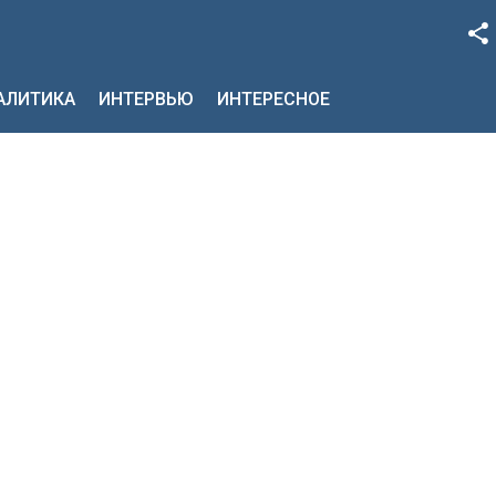
Facebook
НАЛИТИКА
ИНТЕРВЬЮ
ИНТЕРЕСНОЕ
Google+
Twitter
YouTube
Instagram
LinkedIn
VK
OK