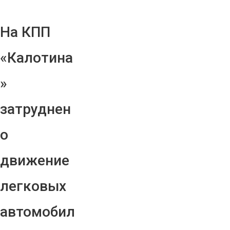
На КПП
«Калотина
»
затруднен
о
движение
легковых
автомобил