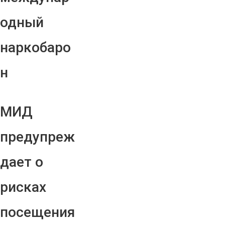
одный
наркобаро
н
МИД
предупреж
дает о
рисках
посещения