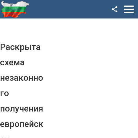
Facebook
Google+
Twitter
Раскрыта
YouTube
схема
Instagram
незаконно
LinkedIn
го
VK
получения
OK
европейск