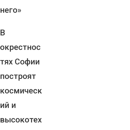
него»
В
окрестнос
тях Софии
построят
космическ
ий и
высокотех