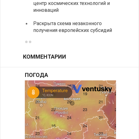
центр космических технологий и
Украи
инноваций
спецс
Раскрыта схема незаконного
между
получения европейских субсидий
КОММЕНТАРИИ
ПОГОДА