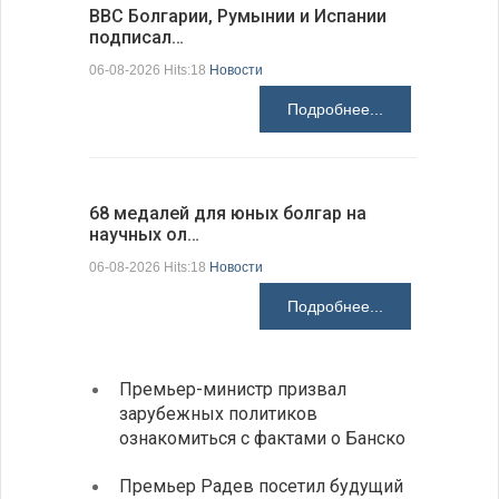
ВВС Болгарии, Румынии и Испании
Gallup: 
подписал…
также и…
06-08-2026 Hits:18
Новости
06-08-2026 H
Подробнее...
68 медалей для юных болгар на
Ледокол 
научных ол…
пришварт
06-08-2026 Hits:18
Новости
06-08-2026 H
Подробнее...
Премьер-министр призвал
Замес
зарубежных политиков
неофи
ознакомиться с фактами о Банско
На КП
Премьер Радев посетил будущий
движе