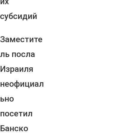
их
субсидий
Заместите
ль посла
Израиля
неофициал
ьно
посетил
Банско