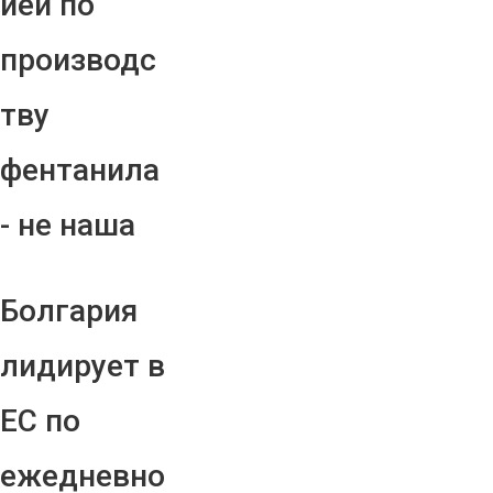
ией по
производс
тву
фентанила
- не наша
Болгария
лидирует в
ЕС по
ежедневно