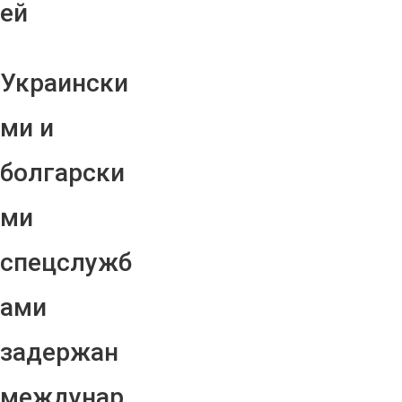
ей
Украински
ми и
болгарски
ми
спецслужб
ами
задержан
междунар