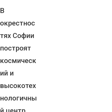
В
окрестнос
тях Софии
построят
космическ
ий и
высокотех
нологичны
й центр