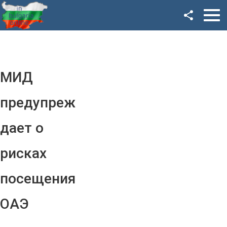
Facebook
Google+
Twitter
МИД
YouTube
предупреж
Instagram
дает о
LinkedIn
рисках
VK
посещения
OK
ОАЭ