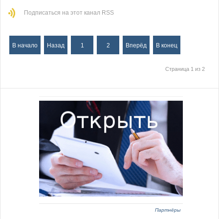
Подписаться на этот канал RSS
В начало
Назад
1
2
Вперёд
В конец
Страница 1 из 2
Партнёры