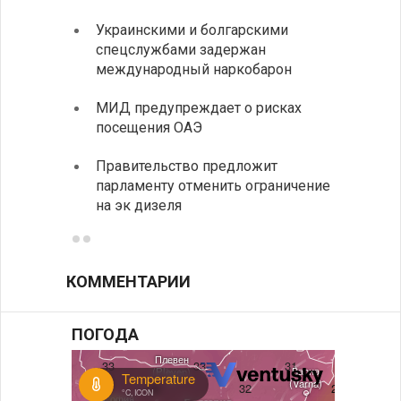
Украинскими и болгарскими
Между
спецслужбами задержан
вызов
международный наркобарон
В Доб
МИД предупреждает о рисках
выста
посещения ОАЭ
все д
Правительство предложит
Отмеч
парламенту отменить ограничение
Госпо
на эк дизеля
КОММЕНТАРИИ
ПОГОДА