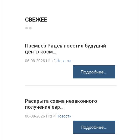
СВЕЖЕЕ
Премьер Радев посетил будущий
Заместит
центр косм…
неофициа
06-08-2026 Hits:2
Новости
06-08-2026 H
Подробнее...
Раскрыта схема незаконного
На КПП «
получения евр…
движение
06-08-2026 Hits:4
Новости
06-08-2026 H
Подробнее...