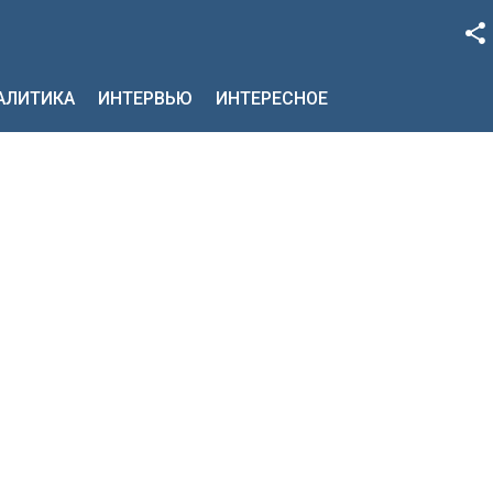
Facebook
НАЛИТИКА
ИНТЕРВЬЮ
ИНТЕРЕСНОЕ
Google+
Twitter
YouTube
Instagram
LinkedIn
VK
OK