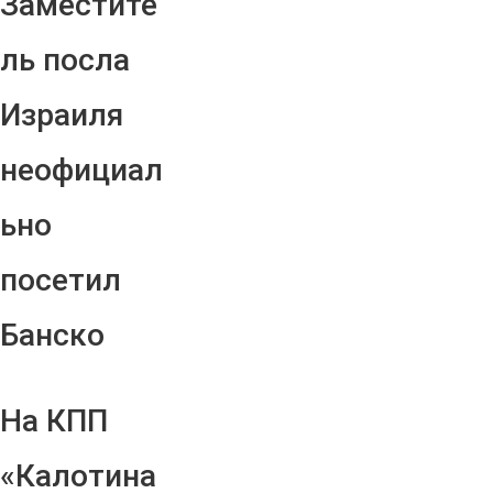
Заместите
ль посла
Израиля
неофициал
ьно
посетил
Банско
На КПП
«Калотина