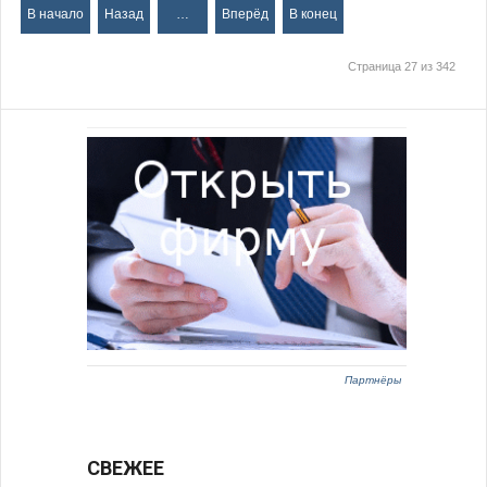
В начало
Назад
…
Вперёд
В конец
Страница 27 из 342
Партнёры
СВЕЖЕЕ