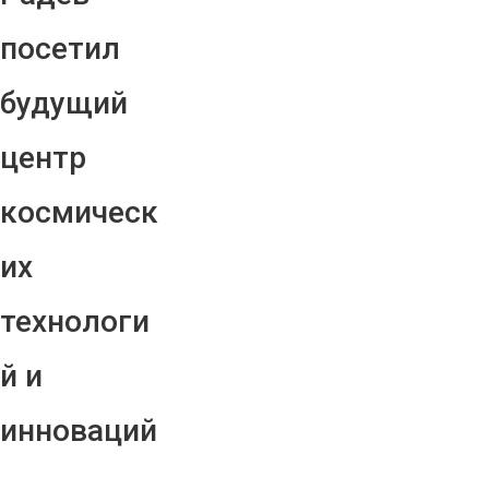
посетил
будущий
центр
космическ
их
технологи
й и
инноваций