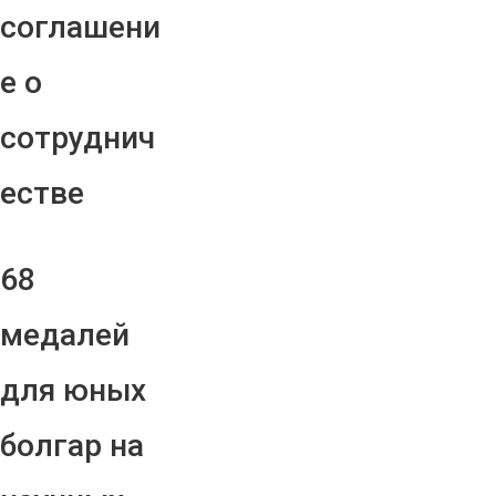
соглашени
е о
сотруднич
естве
68
медалей
для юных
болгар на