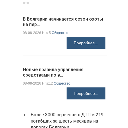
В Болгарии начинается сезон охоты
Горна-Ор
на пер…
предла…
08-08-2026 Hits:5
Общество
08-08-2026 H
Подробнее...
Новые правила управления
Предстоя
средствами по в…
07-08-2026 H
08-08-2026 Hits:12
Общество
Подробнее...
Более 3000 серьезных ДТП и 219
«Севд
погибших за шесть месяцев на
Болга
дорогах Болгарии