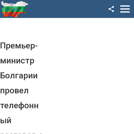
Facebook
Google+
Twitter
Премьер-
YouTube
министр
Instagram
Болгарии
LinkedIn
провел
VK
телефонн
OK
ый