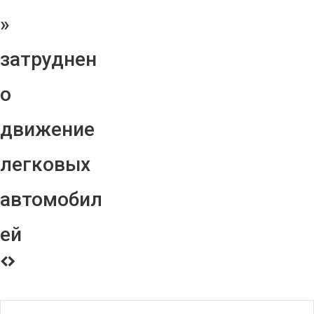
»
затруднен
о
движение
легковых
автомобил
ей