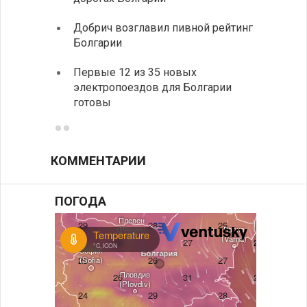
Низки
Добрич возглавил пивной рейтинг
фунда
Болгарии
возле
Первые 12 из 35 новых
Новый
электропоездов для Болгарии
укреп
готовы
болга
КОММЕНТАРИИ
ПОГОДА