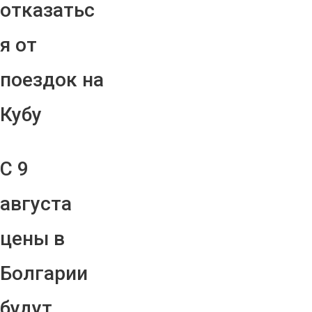
отказатьс
я от
поездок на
Кубу
С 9
августа
цены в
Болгарии
будут