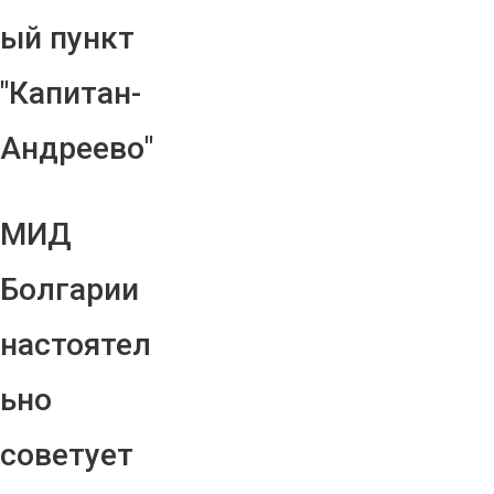
ый пункт
"Капитан-
Андреево"
МИД
Болгарии
настоятел
ьно
советует