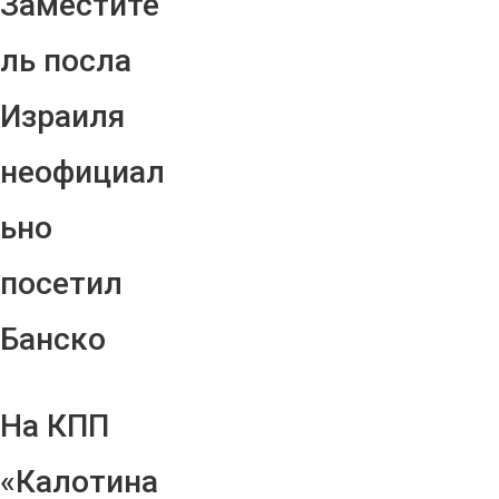
Заместите
ль посла
Израиля
неофициал
ьно
посетил
Банско
На КПП
«Калотина