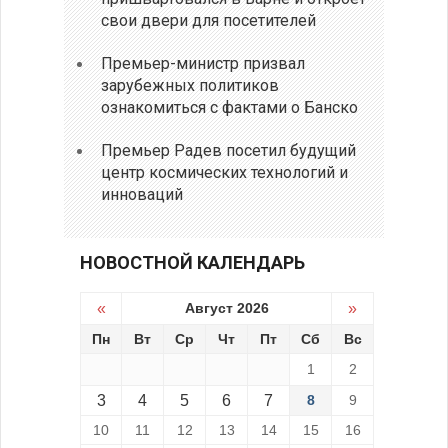
свои двери для посетителей
Премьер-министр призвал
зарубежных политиков
ознакомиться с фактами о Банско
Премьер Радев посетил будущий
центр космических технологий и
инноваций
НОВОСТНОЙ КАЛЕНДАРЬ
«
Август 2026
»
Пн
Вт
Ср
Чт
Пт
Сб
Вс
1
2
3
4
5
6
7
8
9
10
11
12
13
14
15
16