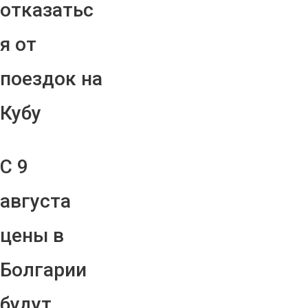
отказатьс
я от
поездок на
Кубу
С 9
августа
цены в
Болгарии
будут