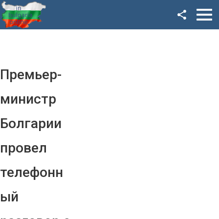
Facebook
Google+
Twitter
Премьер-
YouTube
министр
Instagram
Болгарии
LinkedIn
провел
VK
телефонн
OK
ый