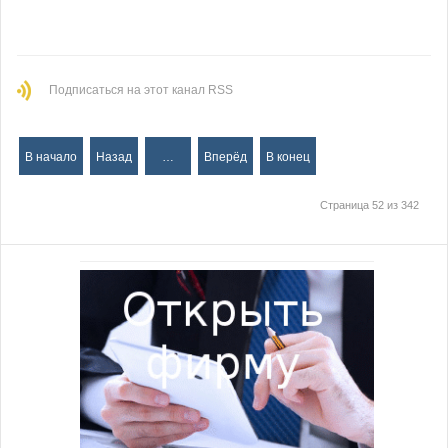
Подписаться на этот канал RSS
В начало
Назад
…
Вперёд
В конец
Страница 52 из 342