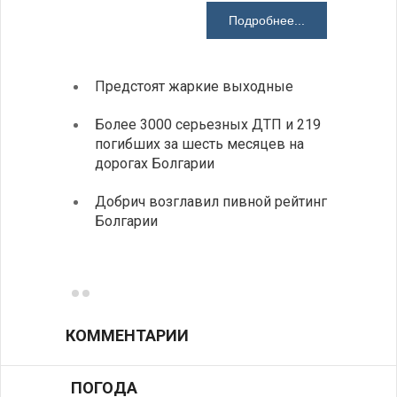
Подробнее...
Предстоят жаркие выходные
Первы
элект
Более 3000 серьезных ДТП и 219
готов
погибших за шесть месяцев на
дорогах Болгарии
«Севд
Болга
Добрич возглавил пивной рейтинг
Болгарии
Низки
фунда
возле
КОММЕНТАРИИ
ПОГОДА