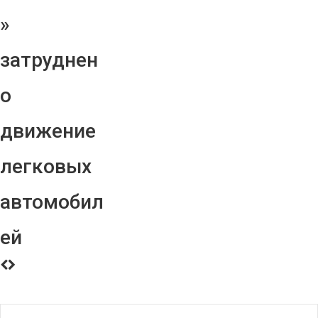
»
затруднен
о
движение
легковых
автомобил
ей