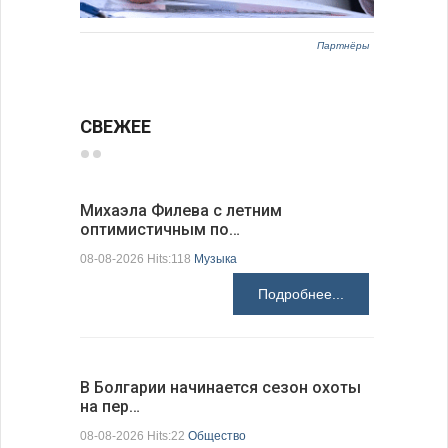
Партнёры
СВЕЖЕЕ
Михаэла Филева с летним
Новые пр
оптимистичным по…
средства
08-08-2026 Hits:118
Музыка
08-08-2026 H
Подробнее...
В Болгарии начинается сезон охоты
Горна-Ор
на пер…
предла…
08-08-2026 Hits:22
Общество
08-08-2026 H