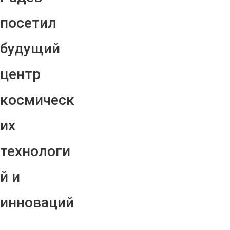
посетил
будущий
центр
космическ
их
технологи
й и
инноваций