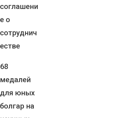
соглашени
е о
сотруднич
естве
68
медалей
для юных
болгар на