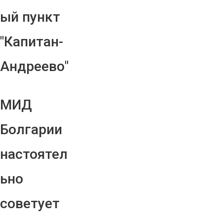
ый пункт
"Капитан-
Андреево"
МИД
Болгарии
настоятел
ьно
советует