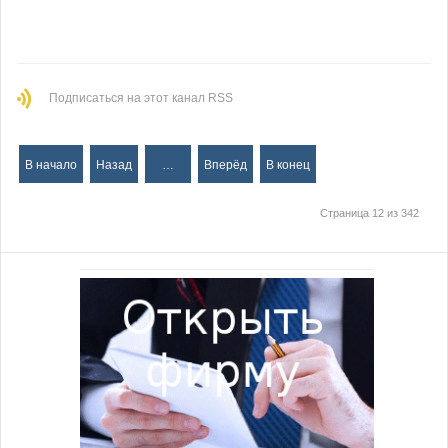
Подписаться на этот канал RSS
В начало
Назад
…
Вперёд
В конец
Страница 12 из 342