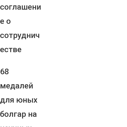
соглашени
е о
сотруднич
естве
68
медалей
для юных
болгар на