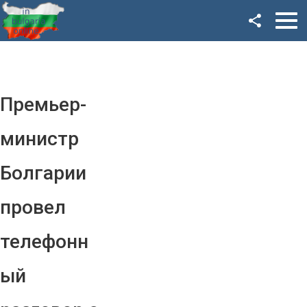
Facebook
Google+
Twitter
Премьер-
YouTube
министр
Instagram
Болгарии
LinkedIn
провел
VK
телефонн
OK
ый