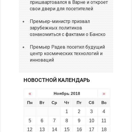
пришвартовался в Варне и откроет
свои двери для посетителей
Премьер-министр призвал
зарубежных политиков
ознакомиться с фактами о Банско
Премьер Радев посетил будущий
центр космических технологий и
инноваций
НОВОСТНОЙ КАЛЕНДАРЬ
«
Ноябрь 2018
»
Пн
Вт
Ср
Чт
Пт
Сб
Вс
1
2
3
4
5
6
7
8
9
10
11
12
13
14
15
16
17
18