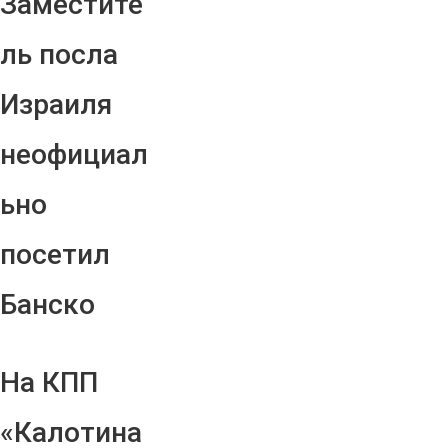
Заместите
ль посла
Израиля
неофициал
ьно
посетил
Банско
На КПП
«Калотина