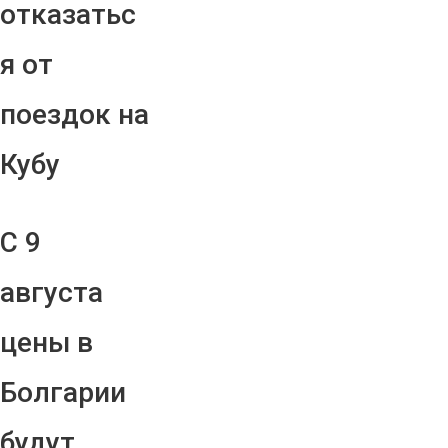
отказатьс
я от
поездок на
Кубу
С 9
августа
цены в
Болгарии
будут