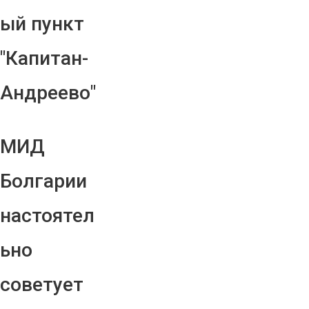
ый пункт
"Капитан-
Андреево"
МИД
Болгарии
настоятел
ьно
советует