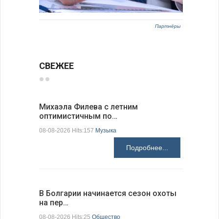
Партнёры
СВЕЖЕЕ
Михаэла Филева с летним
Новые пр
оптимистичным по…
средства
08-08-2026 Hits:157
Музыка
08-08-2026 H
Подробнее...
В Болгарии начинается сезон охоты
Горна-Ор
на пер…
предла…
08-08-2026 Hits:25
Общество
08-08-2026 H