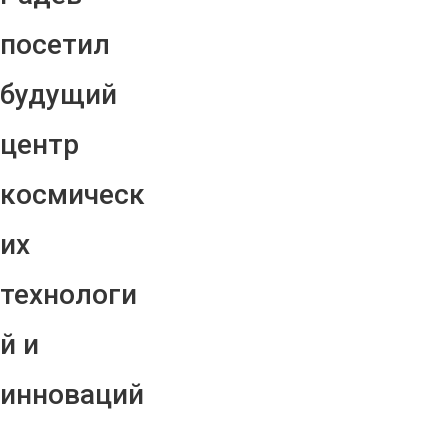
посетил
будущий
центр
космическ
их
технологи
й и
инноваций