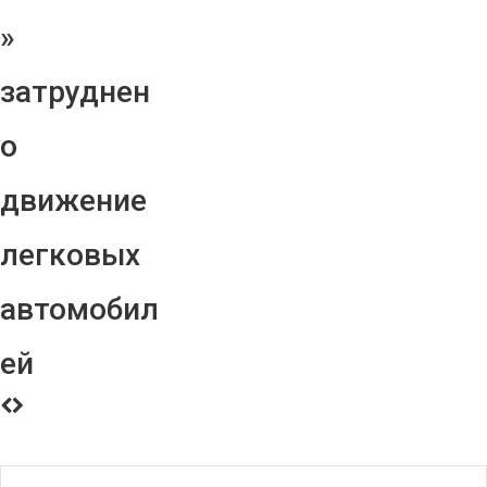
»
затруднен
о
движение
легковых
автомобил
ей