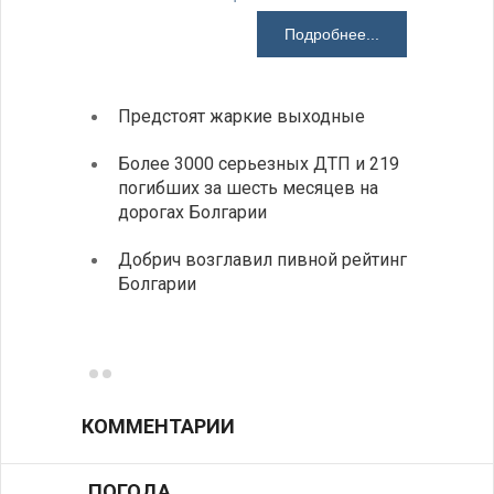
Подробнее...
Предстоят жаркие выходные
Первы
элект
Более 3000 серьезных ДТП и 219
готов
погибших за шесть месяцев на
дорогах Болгарии
«Севд
Болга
Добрич возглавил пивной рейтинг
Болгарии
Низки
фунда
возле
КОММЕНТАРИИ
ПОГОДА