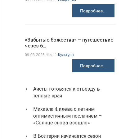
09-08-2026 Hits:11
Общество
Подробнее...
Аисты го
«Забытые божества» – путешествие
края
через 6…
09-08-2026 H
09-08-2026 Hits:11
Культура
Подробнее...
Аисты готовятся к отъезду в
Новые
теплые края
средс
Михаэла Филева с летним
Горна
оптимистичным посланием –
Оряхо
«Солнце снова взошло»
предл
музее
В Болгарии начинается сезон