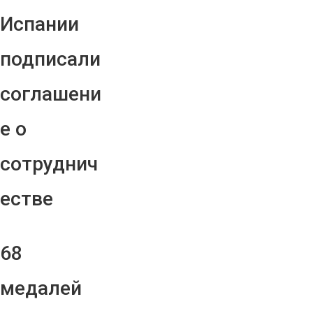
Испании
подписали
соглашени
е о
сотруднич
естве
68
медалей