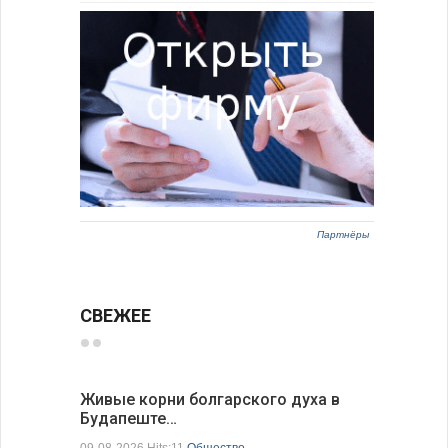
Партнёры
СВЕЖЕЕ
Живые корни болгарского духа в
Письма в
Будапеште…
09-08-2026 H