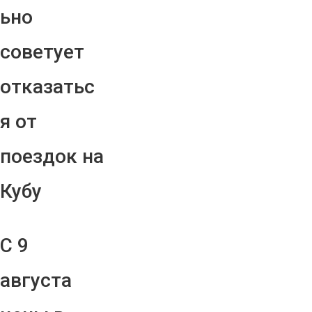
ьно
советует
отказатьс
я от
поездок на
Кубу
С 9
августа