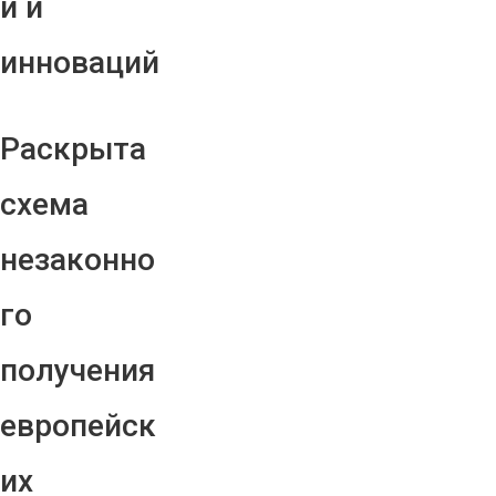
й и
инноваций
Раскрыта
схема
незаконно
го
получения
европейск
их