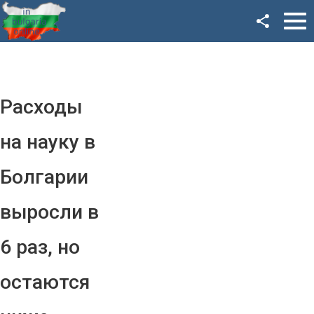
Facebook
Google+
Twitter
Расходы
YouTube
на науку в
Instagram
Болгарии
LinkedIn
выросли в
VK
6 раз, но
OK
остаются