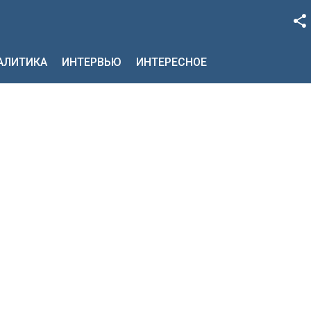
Facebook
НАЛИТИКА
ИНТЕРВЬЮ
ИНТЕРЕСНОЕ
Google+
Twitter
YouTube
Instagram
LinkedIn
VK
OK