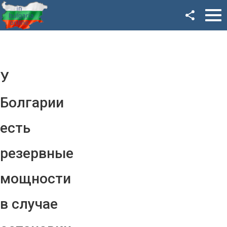
Facebook
Google+
Twitter
У
YouTube
Болгарии
Instagram
есть
LinkedIn
резервные
VK
мощности
OK
в случае