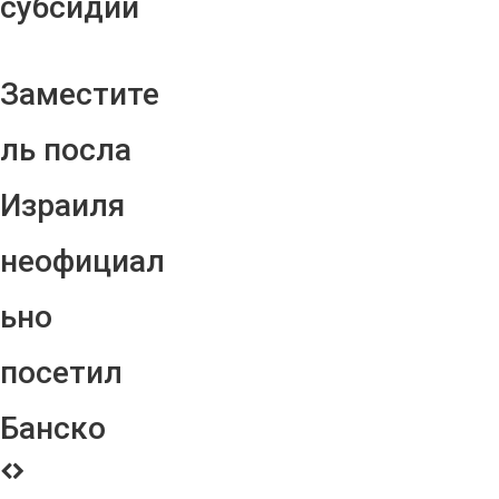
субсидий
Заместите
ль посла
Израиля
неофициал
ьно
посетил
Банско