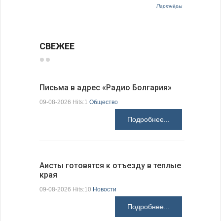
Партнёры
СВЕЖЕЕ
Письма в адрес «Радио Болгария»
Михаэла 
оптимис
09-08-2026 Hits:1
Общество
08-08-2026 H
Подробнее...
Аисты готовятся к отъезду в теплые
края
В Болгар
на пер…
09-08-2026 Hits:10
Новости
08-08-2026 H
Подробнее...