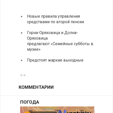
Новые правила управления
Более
средствами по второй пенсии
погиб
дорог
Горна-Оряховица и Долна-
Оряховица
Добри
предлагают «Семейные субботы в
Болга
музее»
Первы
Предстоят жаркие выходные
элект
готов
КОММЕНТАРИИ
ПОГОДА