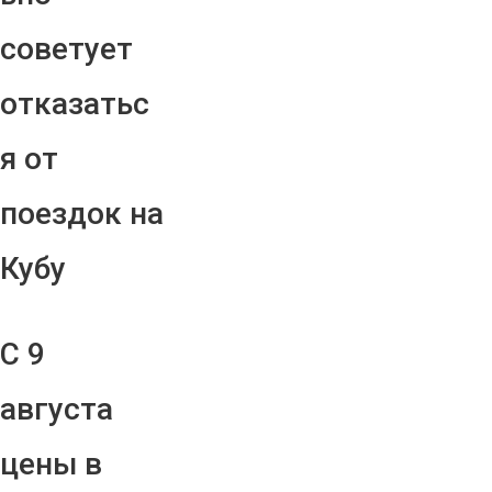
советует
отказатьс
я от
поездок на
Кубу
С 9
августа
цены в