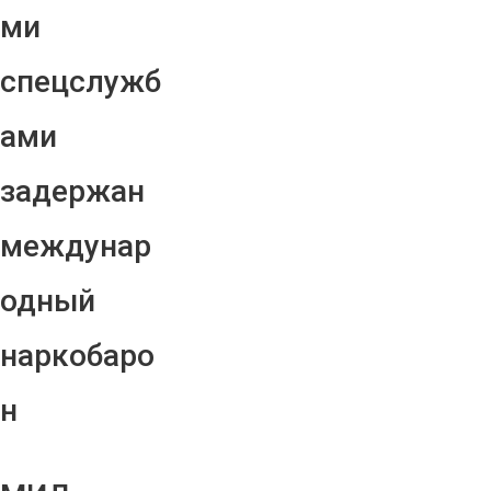
ми
спецслужб
ами
задержан
междунар
одный
наркобаро
н