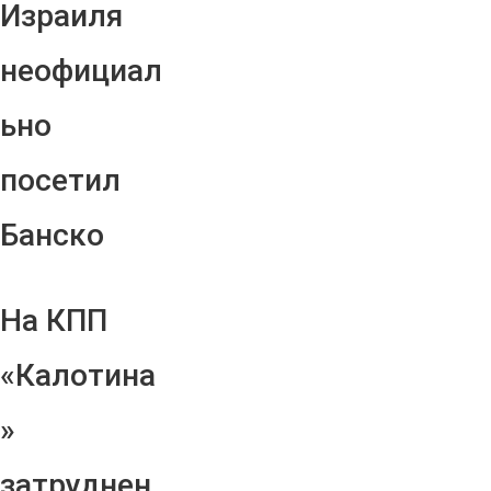
Израиля
неофициал
ьно
посетил
Банско
На КПП
«Калотина
»
затруднен