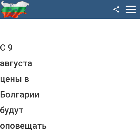
Facebook
Google+
Twitter
С 9
YouTube
августа
Instagram
цены в
LinkedIn
Болгарии
VK
будут
OK
оповещать