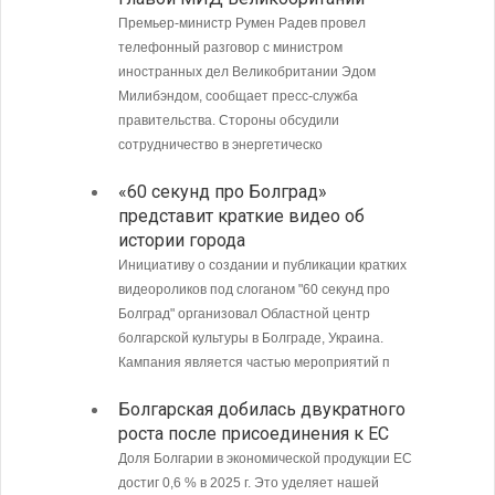
Премьер-министр Румен Радев провел
Интенси
телефонный разговор с министром
пограни
иностранных дел Великобритании Эдом
Андреев
Милибэндом, сообщает пресс-служба
направл
правительства. Стороны обсудили
полиции
сотрудничество в энергетическо
МИД Б
«60 секунд про Болград»
совет
представит краткие видео об
Кубу
истории города
Министе
Инициативу о создании и публикации кратких
Болгари
видеороликов под слоганом "60 секунд про
предпри
Болград" организовал Областной центр
в том ч
болгарской культуры в Болграде, Украина.
ситуаци
Кампания является частью мероприятий п
С 9 а
Болгарская добилась двукратного
опове
роста после присоединения к ЕС
Доля Болгарии в экономической продукции ЕС
достиг 0,6 % в 2025 г. Это уделяет нашей