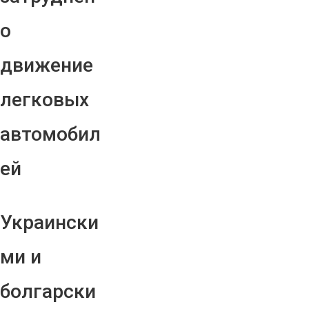
о
движение
легковых
автомобил
ей
Украински
ми и
болгарски