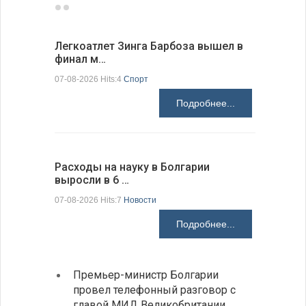
Легкоатлет Зинга Барбоза вышел в
По-сосед
финал м…
адресо…
07-08-2026 Hits:4
Спорт
07-08-2026 H
Подробнее...
Расходы на науку в Болгарии
У Болгар
выросли в 6 …
мощности
07-08-2026 Hits:7
Новости
07-08-2026 H
Подробнее...
Премьер-министр Болгарии
Загру
провел телефонный разговор с
погра
главой МИД Великобритании
Андре