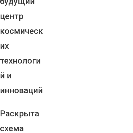
будущий
центр
космическ
их
технологи
й и
инноваций
Раскрыта
схема