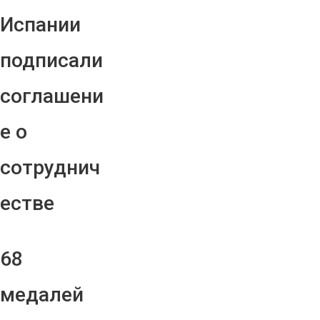
Испании
подписали
соглашени
е о
сотруднич
естве
68
медалей