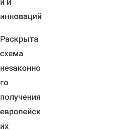
й и
инноваций
Раскрыта
схема
незаконно
го
получения
европейск
их