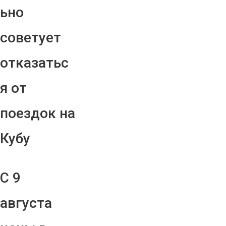
ьно
советует
отказатьс
я от
поездок на
Кубу
С 9
августа