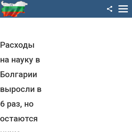
Facebook
Google+
Twitter
Расходы
YouTube
на науку в
Instagram
Болгарии
LinkedIn
выросли в
VK
6 раз, но
OK
остаются