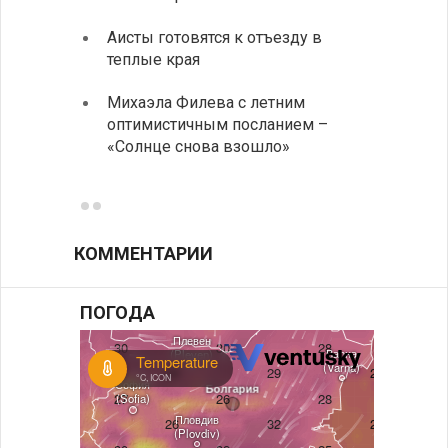
Аисты готовятся к отъезду в
Новые
теплые края
средс
Михаэла Филева с летним
Горна
оптимистичным посланием –
Оряхо
«Солнце снова взошло»
предл
музее
КОММЕНТАРИИ
ПОГОДА