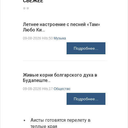
СВЕЖЕЕ
Летнее настроение с песней «Там»
«Забытые
Любо Ки…
через 6…
09-08-2026 Hits:50
Музыка
09-08-2026 H
Подробнее...
Живые корни болгарского духа в
Письма в
Будапеште…
09-08-2026 H
09-08-2026 Hits:17
Общество
Подробнее...
Аисты готовятся перелету в
В Бол
теплые края
охоты