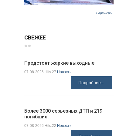
Партнёры
СВЕЖЕЕ
Предстоят жаркие выходные
Добрич в
Болгарии
07-08-2026 Hits:27
Новости
07-08-2026 H
Подробнее...
Более 3000 серьезных ДТП и 219
погибших …
Первые 1
электроп
07-08-2026 Hits:22
Новости
07-08-2026 H