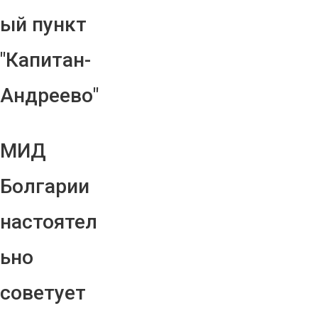
ый пункт
"Капитан-
Андреево"
МИД
Болгарии
настоятел
ьно
советует