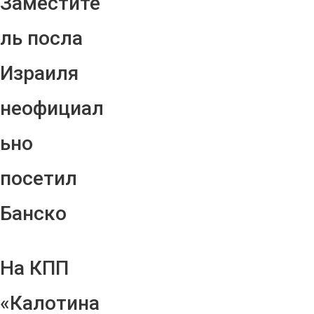
Заместите
ль посла
Израиля
неофициал
ьно
посетил
Банско
На КПП
«Калотина