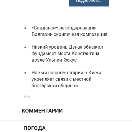
Подробнее...
«Севдана»– легендарная для
ИАБЗ 
Болгарии скрипичная композиция
своих
Низкий уровень Дуная обнажил
Легко
фундамент моста Константина
в фин
возле Ульпии-Эскус
Расхо
Новый посол Болгарии в Киеве
вырос
укрепляет связи с местной
средн
болгарской общиной
КОММЕНТАРИИ
ПОГОДА