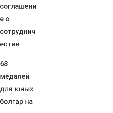
соглашени
е о
сотруднич
естве
68
медалей
для юных
болгар на