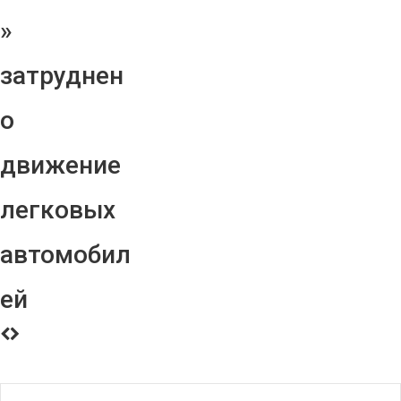
»
затруднен
о
движение
легковых
автомобил
ей