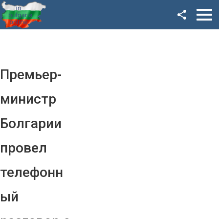
Facebook
Google+
Twitter
Премьер-
YouTube
министр
Instagram
Болгарии
LinkedIn
провел
VK
телефонн
OK
ый