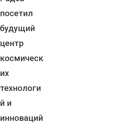
посетил
будущий
центр
космическ
их
технологи
й и
инноваций