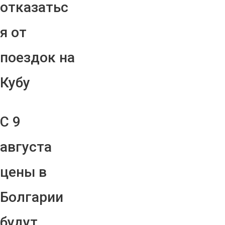
отказатьс
я от
поездок на
Кубу
С 9
августа
цены в
Болгарии
будут