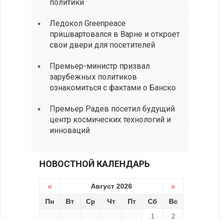
политики
Ледокол Greenpeace
пришвартовался в Варне и откроет
свои двери для посетителей
Премьер-министр призвал
зарубежных политиков
ознакомиться с фактами о Банско
Премьер Радев посетил будущий
центр космических технологий и
инноваций
НОВОСТНОЙ КАЛЕНДАРЬ
«
Август 2026
»
Пн
Вт
Ср
Чт
Пт
Сб
Вс
1
2