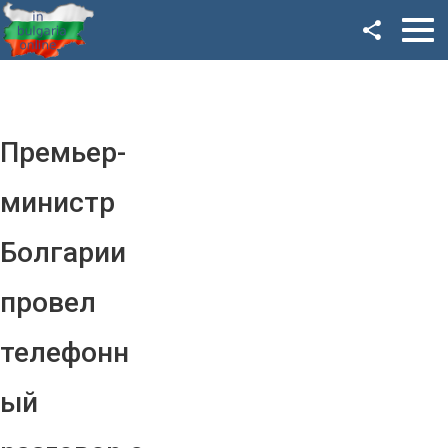
Facebook
Google+
Twitter
Премьер-
YouTube
министр
Instagram
Болгарии
LinkedIn
провел
VK
телефонн
OK
ый