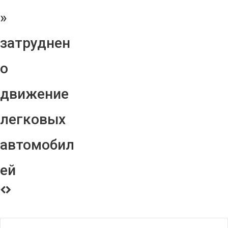
»
затруднен
о
движение
легковых
автомобил
ей