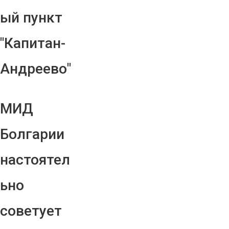
ый пункт
"Капитан-
Андреево"
МИД
Болгарии
настоятел
ьно
советует