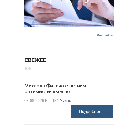
Партнёры
СВЕЖЕЕ
Михаэла Филева с летним
Новые пр
оптимистичным по…
средства
08-08-2026 Hits:134
Музыка
08-08-2026 H
Подробнее...