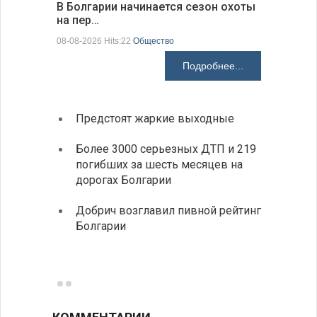
В Болгарии начинается сезон охоты
Горна-Ор
на пер…
предла…
08-08-2026 Hits:22
Общество
08-08-2026 H
Подробнее...
Предстоят жаркие выходные
Первы
элект
Более 3000 серьезных ДТП и 219
готов
погибших за шесть месяцев на
дорогах Болгарии
«Севд
Болга
Добрич возглавил пивной рейтинг
Болгарии
Низки
фунда
возле