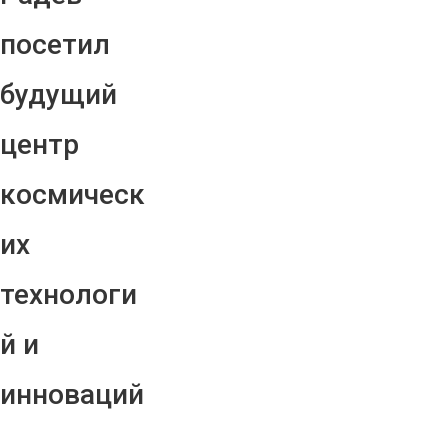
посетил
будущий
центр
космическ
их
технологи
й и
инноваций