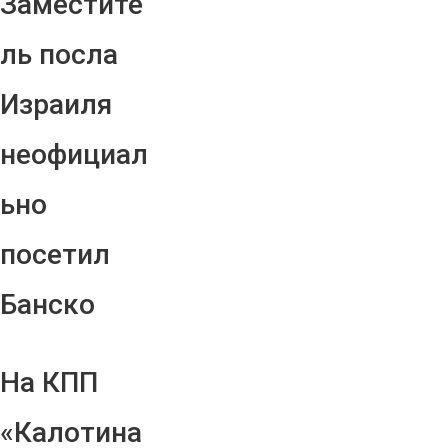
Заместите
ль посла
Израиля
неофициал
ьно
посетил
Банско
На КПП
«Калотина