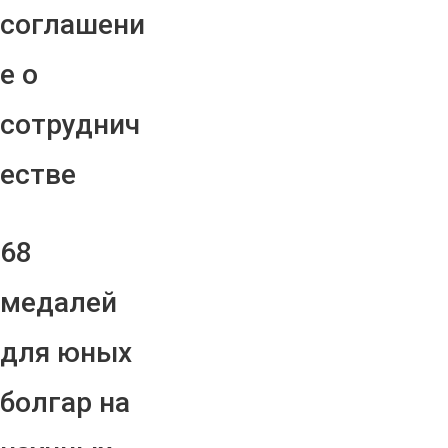
соглашени
е о
сотруднич
естве
68
медалей
для юных
болгар на