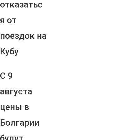
отказатьс
я от
поездок на
Кубу
С 9
августа
цены в
Болгарии
будут