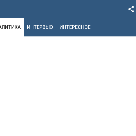
Facebook
НАЛИТИКА
ИНТЕРВЬЮ
ИНТЕРЕСНОЕ
Google+
Twitter
YouTube
Instagram
LinkedIn
VK
OK