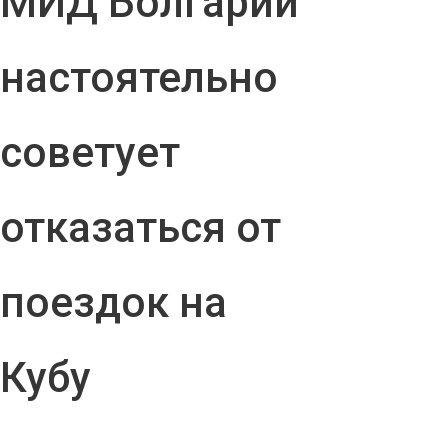
МИД Болгарии
настоятельно
советует
отказаться от
поездок на
Кубу