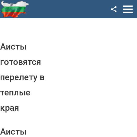
Facebook
Google+
Twitter
Аисты
YouTube
готовятся
Instagram
перелету в
LinkedIn
теплые
VK
края
OK
Аисты