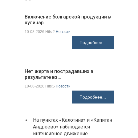
Включение болгарской продукции в
Японские
кулинар…
возможн
10-08-2026 Hits:2
Новости
10-08-2026 H
Подробнее...
Нет жертв и пострадавших в
Ведется 
результате вз…
дроном…
10-08-2026 Hits:5
Новости
10-08-2026 H
Подробнее...
На пунктах «Калотина» и «Капитан
Летне
Андреево» наблюдается
Любо
интенсивное движение