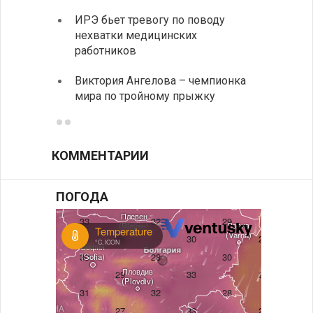
Живые
ИРЭ бьет тревогу по поводу
Будап
нехватки медицинских
Тошо
работников
«Забы
Виктория Ангелова – чемпионка
путеш
мира по тройному прыжку
духов
КОММЕНТАРИИ
ПОГОДА