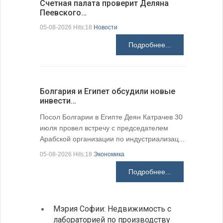
Счетная палата проверит Деляна
В Болгар
Пеевского…
по из…
05-08-2026 Hits:18
Новости
05-08-2026 H
Подробнее...
Болгария и Египет обсудили новые
К 205-ле
инвести…
поэтичес
05-08-2026 H
Посол Болгарии в Египте Деян Катрачев 30
июля провел встречу с председателем
Арабской организации по индустриализац...
05-08-2026 Hits:18
Экономика
Подробнее...
Мэрия Софии: Недвижимость с
София
лабораторией по производству
все ф