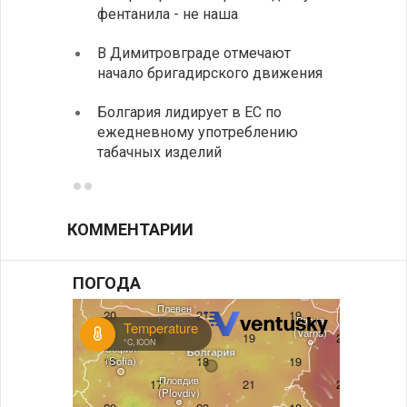
фентанила - не наша
Минис
В Димитровграде отмечают
об ул
начало бригадирского движения
в июл
Болгария лидирует в ЕС по
Начин
ежедневному употреблению
комп
табачных изделий
КОММЕНТАРИИ
ПОГОДА