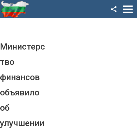
Facebook
Google+
Twitter
Министерс
YouTube
тво
Instagram
финансов
LinkedIn
объявило
VK
об
OK
улучшении