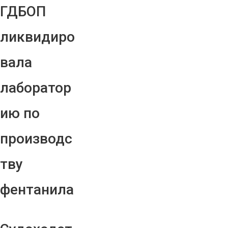
ГДБОП
ликвидиро
вала
лаборатор
ию по
производс
тву
фентанила