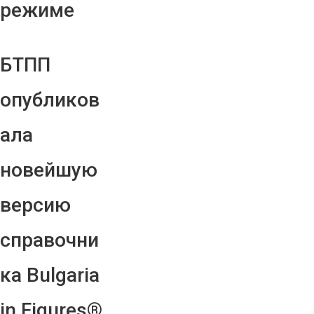
режиме
БТПП
опубликов
ала
новейшую
версию
справочни
ка Bulgaria
in Figures®