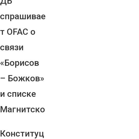
ДБ
спрашивае
т OFAC о
связи
«Борисов
– Божков»
и списке
Магнитско
Конституц