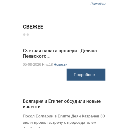
Партнёры
СВЕЖЕЕ
Счетная палата проверит Деляна
В Болгар
Пеевского…
по из…
05-08-2026 Hits:18
Новости
05-08-2026 H
Подробнее...
Болгария и Египет обсудили новые
К 205-ле
инвести…
поэтичес
05-08-2026 H
Посол Болгарии в Египте Деян Катрачев 30
июля провел встречу с председателем