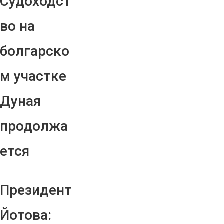
Судоходст
во на
болгарско
м участке
Дуная
продолжа
ется
Президент
Йотова: