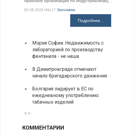
Арабской организации по индустриализац...
05-08-2026 Hits:17
Экономика
Подробнее...
Мэрия Софии: Недвижимость с
София
лабораторией по производству
все ф
фентанила - не наша
Минис
В Димитровграде отмечают
об ул
начало бригадирского движения
в июл
Болгария лидирует в ЕС по
Начин
ежедневному употреблению
комп
табачных изделий
КОММЕНТАРИИ