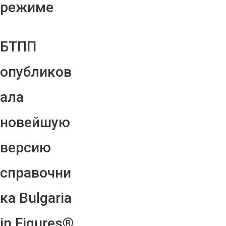
режиме
БТПП
опубликов
ала
новейшую
версию
справочни
ка Bulgaria
in Figures®