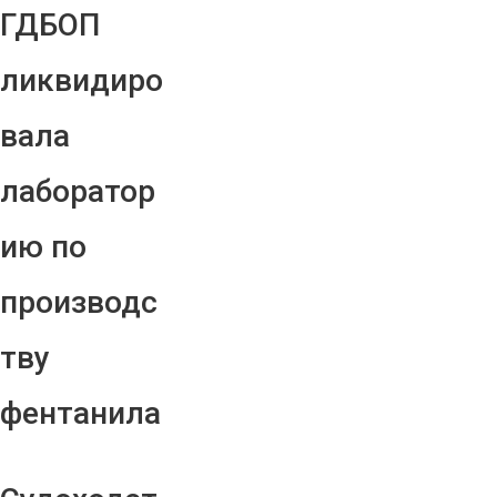
ГДБОП
ликвидиро
вала
лаборатор
ию по
производс
тву
фентанила