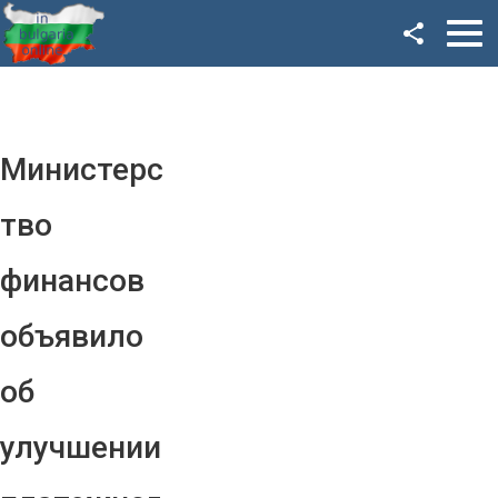
Facebook
Google+
Twitter
Министерс
YouTube
тво
Instagram
финансов
LinkedIn
объявило
VK
об
OK
улучшении