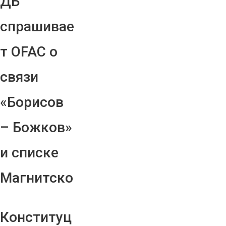
ДБ
спрашивае
т OFAC о
связи
«Борисов
– Божков»
и списке
Магнитско
Конституц