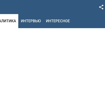
Facebook
НАЛИТИКА
ИНТЕРВЬЮ
ИНТЕРЕСНОЕ
Google+
Twitter
YouTube
Instagram
LinkedIn
VK
OK