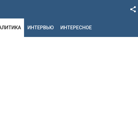
Facebook
НАЛИТИКА
ИНТЕРВЬЮ
ИНТЕРЕСНОЕ
Google+
Twitter
YouTube
Instagram
LinkedIn
VK
OK