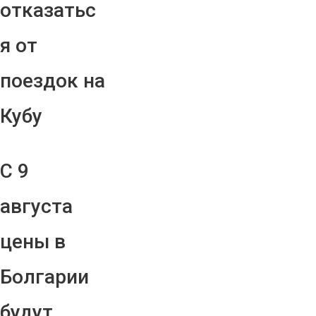
отказатьс
я от
поездок на
Кубу
С 9
августа
цены в
Болгарии
будут