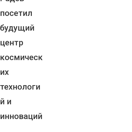
посетил
будущий
центр
космическ
их
технологи
й и
инноваций