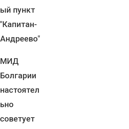
ый пункт
"Капитан-
Андреево"
МИД
Болгарии
настоятел
ьно
советует