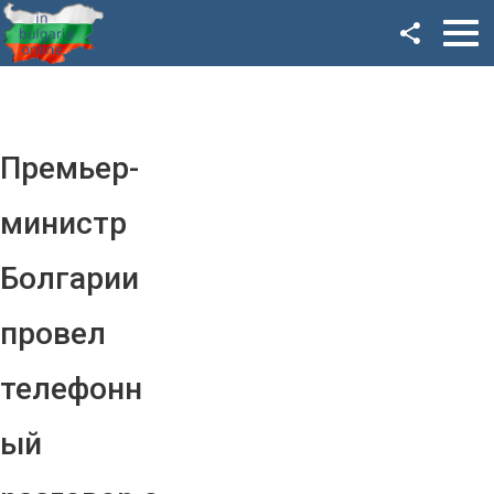
Facebook
Google+
Twitter
Премьер-
YouTube
министр
Instagram
Болгарии
LinkedIn
провел
VK
телефонн
OK
ый