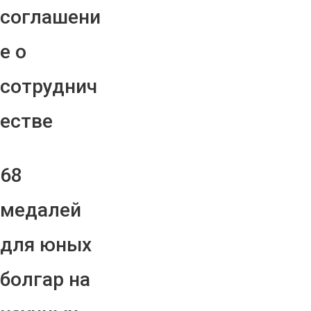
соглашени
е о
сотруднич
естве
68
медалей
для юных
болгар на