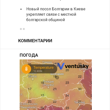
Расхо
Новый посол Болгарии в Киеве
вырос
укрепляет связи с местной
средн
болгарской общиной
КОММЕНТАРИИ
ПОГОДА