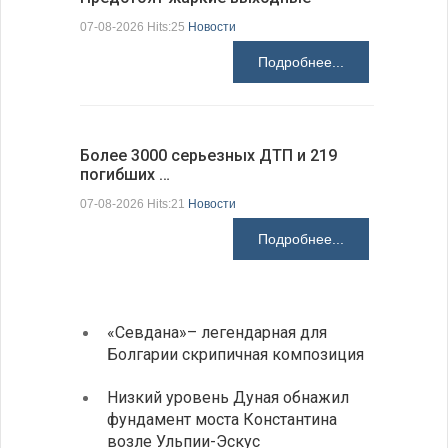
Болгарии
07-08-2026 Hits:25
Новости
07-08-2026 H
Подробнее...
Более 3000 серьезных ДТП и 219
погибших …
Первые 1
электроп
07-08-2026 Hits:21
Новости
07-08-2026 H
Подробнее...
«Севдана»– легендарная для
ИАБЗ 
Болгарии скрипичная композиция
своих
Низкий уровень Дуная обнажил
Легко
фундамент моста Константина
в фин
возле Ульпии-Эскус