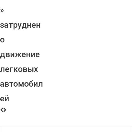
»
затруднен
о
движение
легковых
автомобил
ей