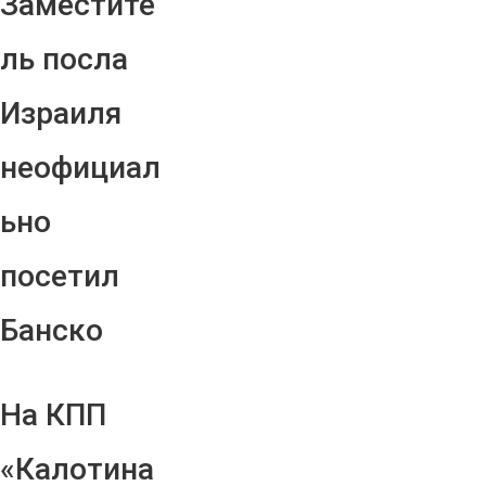
Заместите
ль посла
Израиля
неофициал
ьно
посетил
Банско
На КПП
«Калотина