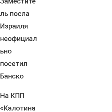
Заместите
ль посла
Израиля
неофициал
ьно
посетил
Банско
На КПП
«Калотина