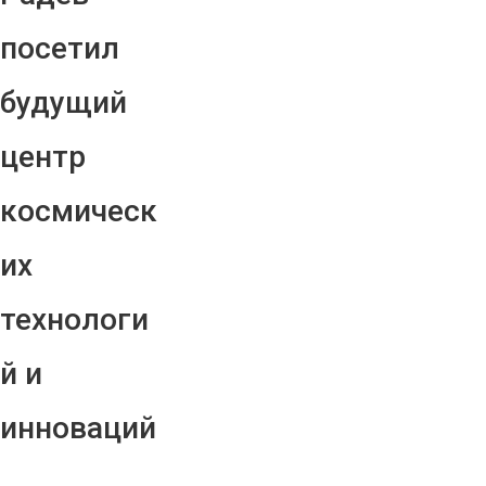
посетил
будущий
центр
космическ
их
технологи
й и
инноваций