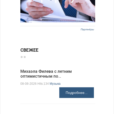
Партнёры
СВЕЖЕЕ
Михаэла Филева с летним
Новые пр
оптимистичным по…
средства
08-08-2026 Hits:134
Музыка
08-08-2026 H
Подробнее...