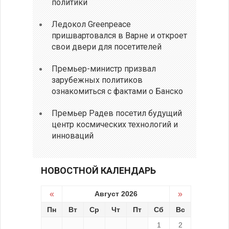
политики
Ледокол Greenpeace
пришвартовался в Варне и откроет
свои двери для посетителей
Премьер-министр призвал
зарубежных политиков
ознакомиться с фактами о Банско
Премьер Радев посетил будущий
центр космических технологий и
инноваций
НОВОСТНОЙ КАЛЕНДАРЬ
«
Август 2026
»
Пн
Вт
Ср
Чт
Пт
Сб
Вс
1
2