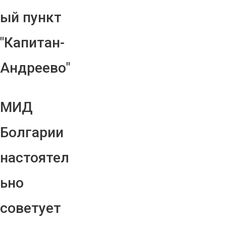
ый пункт
"Капитан-
Андреево"
МИД
Болгарии
настоятел
ьно
советует