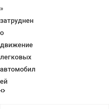
»
затруднен
о
движение
легковых
автомобил
ей