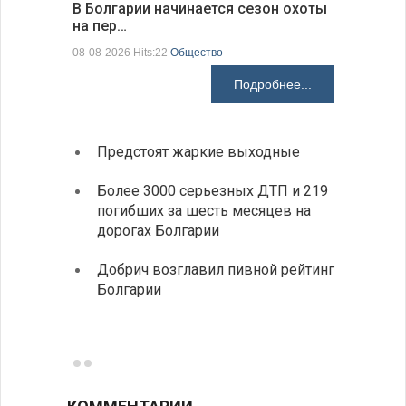
В Болгарии начинается сезон охоты
Горна-Ор
на пер…
предла…
08-08-2026 Hits:22
Общество
08-08-2026 H
Подробнее...
Предстоят жаркие выходные
Первы
элект
Более 3000 серьезных ДТП и 219
готов
погибших за шесть месяцев на
дорогах Болгарии
«Севд
Болга
Добрич возглавил пивной рейтинг
Болгарии
Низки
фунда
возле