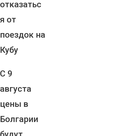
отказатьс
я от
поездок на
Кубу
С 9
августа
цены в
Болгарии
будут