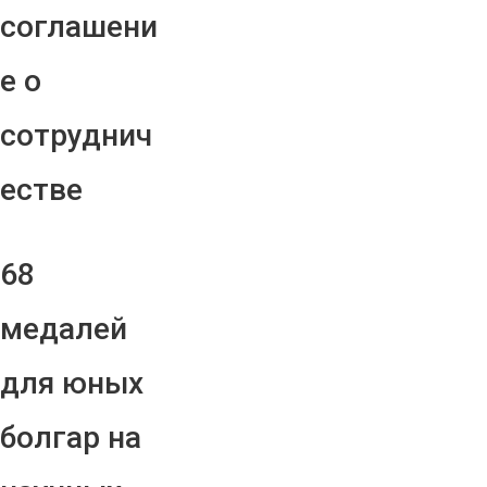
соглашени
е о
сотруднич
естве
68
медалей
для юных
болгар на