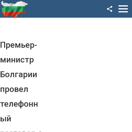
Facebook
Google+
Twitter
Премьер-
YouTube
министр
Instagram
Болгарии
LinkedIn
провел
VK
телефонн
OK
ый