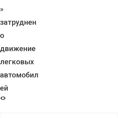
»
затруднен
о
движение
легковых
автомобил
ей