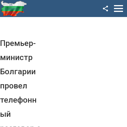
Facebook
Google+
Twitter
Премьер-
YouTube
министр
Instagram
Болгарии
LinkedIn
провел
VK
телефонн
OK
ый