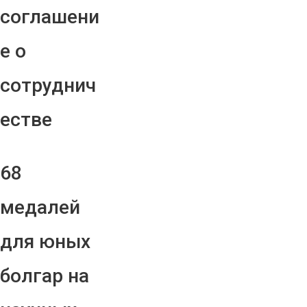
соглашени
е о
сотруднич
естве
68
медалей
для юных
болгар на