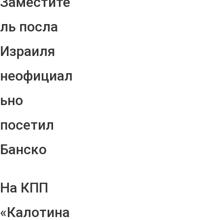
Заместите
ль посла
Израиля
неофициал
ьно
посетил
Банско
На КПП
«Калотина