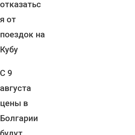
отказатьс
я от
поездок на
Кубу
С 9
августа
цены в
Болгарии
будут