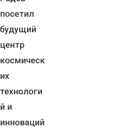
посетил
будущий
центр
космическ
их
технологи
й и
инноваций