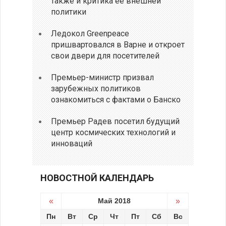
также и критика ее внешней
политики
Ледокол Greenpeace
пришвартовался в Варне и откроет
свои двери для посетителей
Премьер-министр призвал
зарубежных политиков
ознакомиться с фактами о Банско
Премьер Радев посетил будущий
центр космических технологий и
инноваций
НОВОСТНОЙ КАЛЕНДАРЬ
«
Май 2018
»
Пн
Вт
Ср
Чт
Пт
Сб
Вс