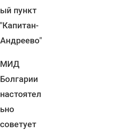
ый пункт
"Капитан-
Андреево"
МИД
Болгарии
настоятел
ьно
советует