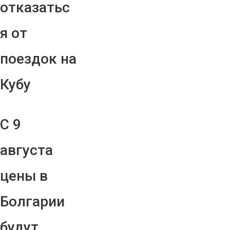
отказатьс
я от
поездок на
Кубу
С 9
августа
цены в
Болгарии
будут