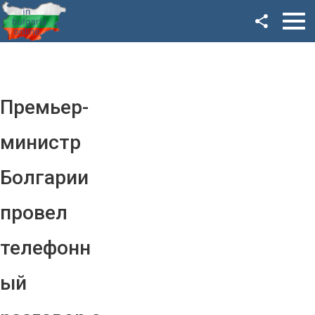
Facebook
Google+
Twitter
Премьер-
YouTube
министр
Instagram
Болгарии
LinkedIn
провел
VK
телефонн
OK
ый