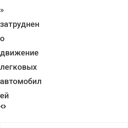
»
затруднен
о
движение
легковых
автомобил
ей