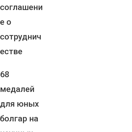
соглашени
е о
сотруднич
естве
68
медалей
для юных
болгар на