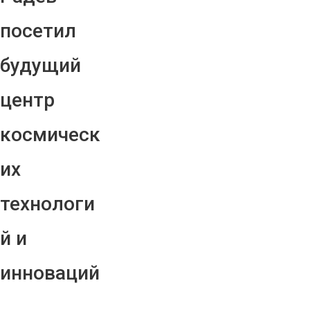
посетил
будущий
центр
космическ
их
технологи
й и
инноваций