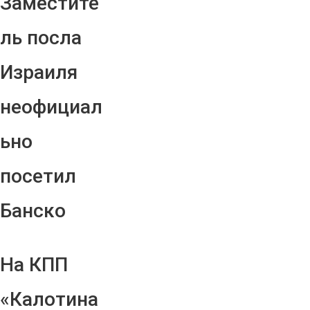
Заместите
ль посла
Израиля
неофициал
ьно
посетил
Банско
На КПП
«Калотина