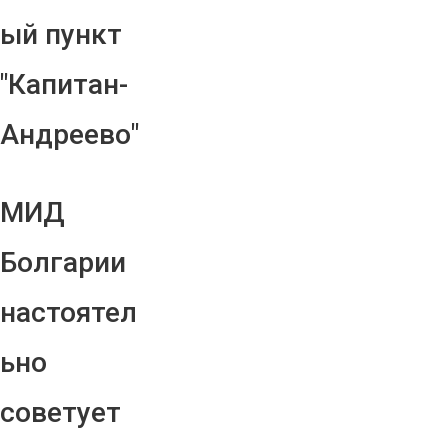
ый пункт
"Капитан-
Андреево"
МИД
Болгарии
настоятел
ьно
советует