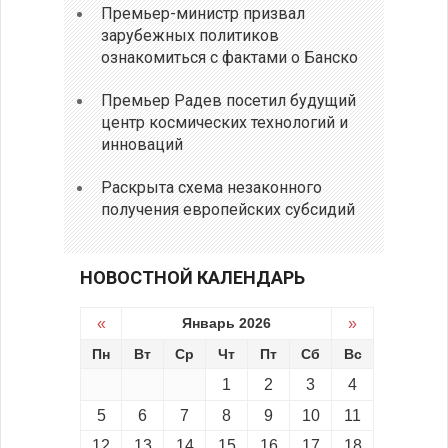
Премьер-министр призвал
зарубежных политиков
ознакомиться с фактами о Банско
Премьер Радев посетил будущий
центр космических технологий и
инноваций
Раскрыта схема незаконного
получения европейских субсидий
НОВОСТНОЙ КАЛЕНДАРЬ
«
Январь 2026
»
Пн
Вт
Ср
Чт
Пт
Сб
Вс
1
2
3
4
5
6
7
8
9
10
11
12
13
14
15
16
17
18