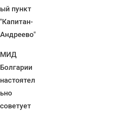
ый пункт
"Капитан-
Андреево"
МИД
Болгарии
настоятел
ьно
советует