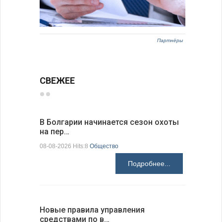
Партнёры
СВЕЖЕЕ
В Болгарии начинается сезон охоты
Горна-Ор
на пер…
предла…
08-08-2026 Hits:8
Общество
08-08-2026 H
Подробнее...
Новые правила управления
Предстоя
средствами по в…