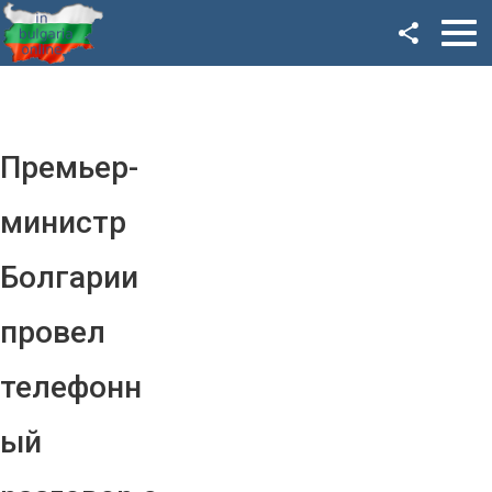
Facebook
Google+
Twitter
Премьер-
YouTube
министр
Instagram
Болгарии
LinkedIn
провел
VK
телефонн
OK
ый