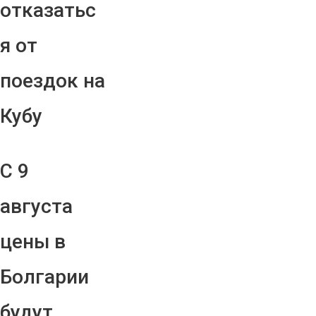
отказатьс
я от
поездок на
Кубу
С 9
августа
цены в
Болгарии
будут