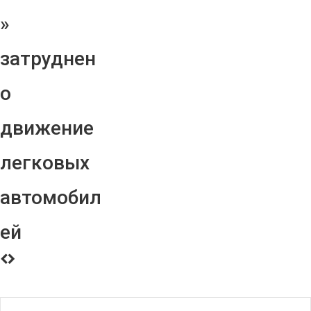
»
затруднен
о
движение
легковых
автомобил
ей