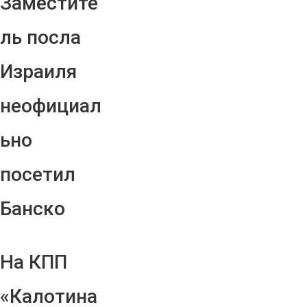
Заместите
ль посла
Израиля
неофициал
ьно
посетил
Банско
На КПП
«Калотина