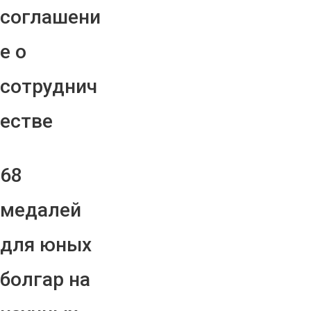
соглашени
е о
сотруднич
естве
68
медалей
для юных
болгар на