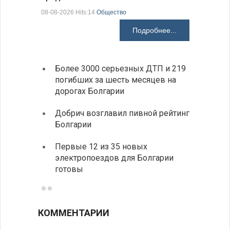
07-08-2026 H
08-08-2026 Hits:14
Общество
Подробнее...
Более 3000 серьезных ДТП и 219
«Севд
погибших за шесть месяцев на
Болга
дорогах Болгарии
Низки
Добрич возглавил пивной рейтинг
фунда
Болгарии
возле
Первые 12 из 35 новых
Новый
электропоездов для Болгарии
укреп
готовы
болга
КОММЕНТАРИИ