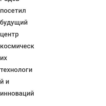
посетил
будущий
центр
космическ
их
технологи
й и
инноваций