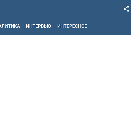
Facebook
НАЛИТИКА
ИНТЕРВЬЮ
ИНТЕРЕСНОЕ
Google+
Twitter
YouTube
Instagram
LinkedIn
VK
OK