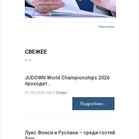
Партнёры
СВЕЖЕЕ
JUDOWN World Championships 2026
ВВС Болг
проходит…
подписа
07-08-2026 Hits:5
Спорт
06-08-2026 H
Подробнее...
Луис Фонси и Руслана – среди гостей
68 медал
Spic…
научных 