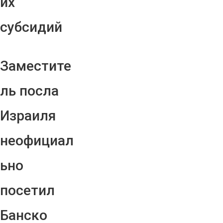
их
субсидий
Заместите
ль посла
Израиля
неофициал
ьно
посетил
Банско