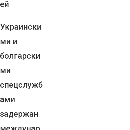
ей
Украински
ми и
болгарски
ми
спецслужб
ами
задержан
междунар