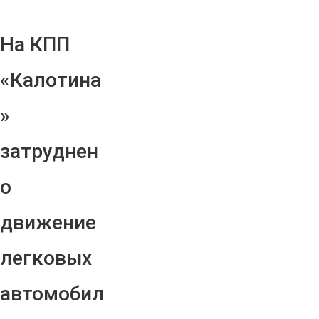
На КПП
«Калотина
»
затруднен
о
движение
легковых
автомобил