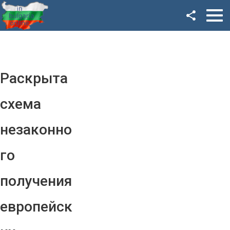
Facebook
Google+
Twitter
Раскрыта
YouTube
схема
Instagram
незаконно
LinkedIn
го
VK
получения
OK
европейск