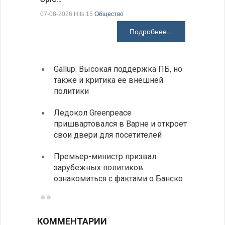
07-08-2026 Hits:15
Общество
06-08-2026 H
Подробнее...
Gallup: Высокая поддержка ПБ, но
Премь
также и критика ее внешней
центр
политики
иннов
Ледокол Greenpeace
Раскр
пришвартовался в Варне и откроет
получ
свои двери для посетителей
Замес
Премьер-министр призвал
неофи
зарубежных политиков
ознакомиться с фактами о Банско
КОММЕНТАРИИ