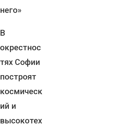
него»
В
окрестнос
тях Софии
построят
космическ
ий и
высокотех