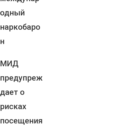
одный
наркобаро
н
МИД
предупреж
дает о
рисках
посещения